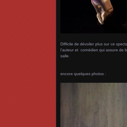
Difficile de dévoiler plus sur ce spec
l’auteur et comédien qui assure de bo
salle.
encore quelques photos :