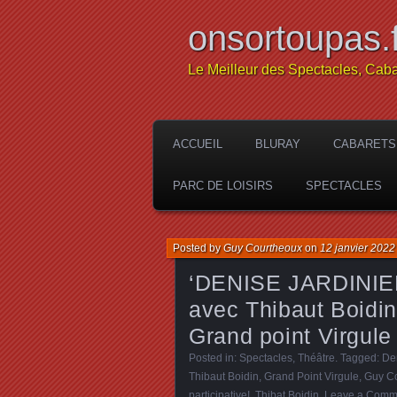
onsortoupas.f
Le Meilleur des Spectacles, Caba
ACCUEIL
BLURAY
CABARETS
PARC DE LOISIRS
SPECTACLES
Posted by
Guy Courtheoux
on
12 janvier 2022
‘DENISE JARDINIERE
avec Thibaut Boidin
Grand point Virgule
Posted in:
Spectacles
,
Théâtre
. Tagged:
De
Thibaut Boidin
,
Grand Point Virgule
,
Guy C
participative!
,
Thibat Boidin
.
Leave a Comm