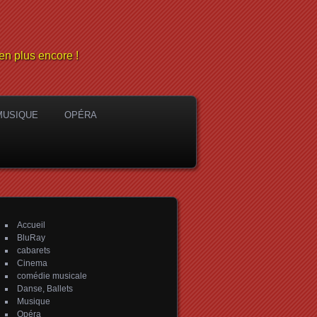
en plus encore !
MUSIQUE
OPÉRA
Accueil
BluRay
cabarets
Cinema
comédie musicale
Danse, Ballets
Musique
Opéra