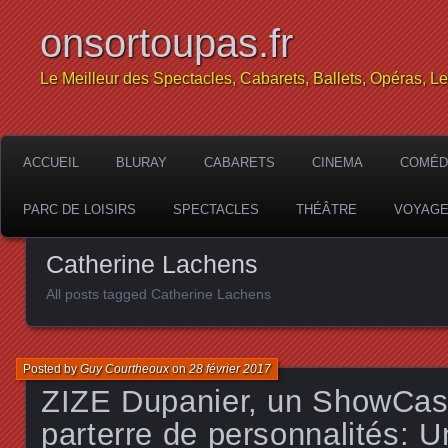
onsortoupas.fr
Le Meilleur des Spectacles, Cabarets, Ballets, Opéras, L
ACCUEIL
BLURAY
CABARETS
CINEMA
COMÉD
PARC DE LOISIRS
SPECTACLES
THÉÂTRE
VOYAG
Catherine Lachens
All posts tagged Catherine Lachens
Posted by
Guy Courtheoux
on
28 février 2017
ZIZE Dupanier, un ShowCas
parterre de personnalités: U