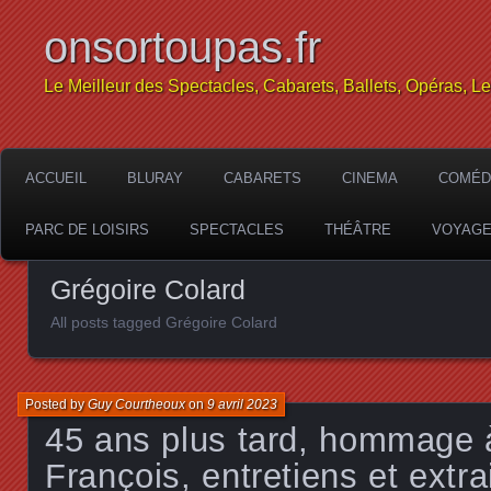
onsortoupas.fr
Le Meilleur des Spectacles, Cabarets, Ballets, Opéras, L
ACCUEIL
BLURAY
CABARETS
CINEMA
COMÉD
PARC DE LOISIRS
SPECTACLES
THÉÂTRE
VOYAG
Grégoire Colard
All posts tagged Grégoire Colard
Posted by
Guy Courtheoux
on
9 avril 2023
45 ans plus tard, hommage 
François, entretiens et extra