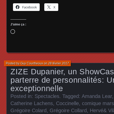
Facebook
X
J’aime ça :
Chargement…
Posted by
Guy Courtheoux
on
28 février 2017
ZIZE Dupanier, un ShowCas
parterre de personnalités: U
exceptionnelle
Posted in:
Spectacles
. Tagged:
Amanda Lear
Catherine Lachens
,
Coccinelle
,
comique marse
Grégoire Colard
,
Grégoire Collard
,
Hervé& Vil