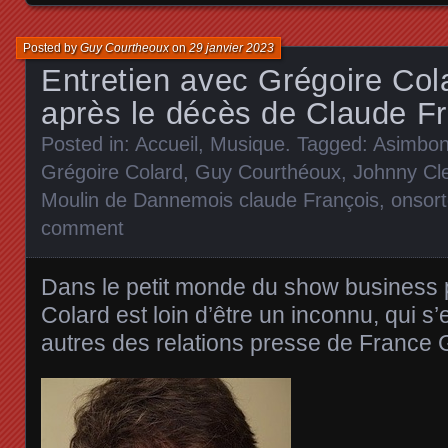
Posted by
Guy Courtheoux
on
29 janvier 2023
Entretien avec Grégoire Col
après le décès de Claude F
Posted in:
Accueil
,
Musique
. Tagged:
Asimbo
Grégoire Colard
,
Guy Courthéoux
,
Johnny Cl
Moulin de Dannemois claude François
,
onsor
comment
Dans le petit monde du show business p
Colard est loin d’être un inconnu, qui s
autres des relations presse de France G