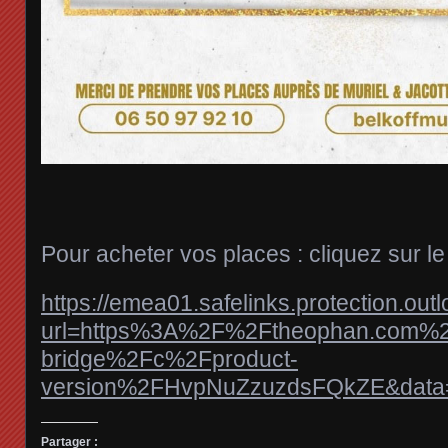
Pour acheter vos places : cliquez sur le
https://emea01.safelinks.protection.out
url=https%3A%2F%2Ftheophan.com%2
bridge%2Fc%2Fproduct-
version%2FHvpNuZzuzdsFQkZE&dat
Partager :