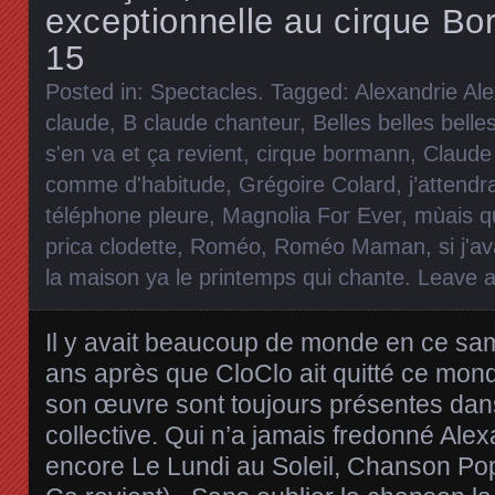
exceptionnelle au cirque Bo
15
Posted in:
Spectacles
. Tagged:
Alexandrie Al
claude
,
B claude chanteur
,
Belles belles belle
s'en va et ça revient
,
cirque bormann
,
Claude
comme d'habitude
,
Grégoire Colard
,
j’attendr
téléphone pleure
,
Magnolia For Ever
,
mùais q
prica clodette
,
Roméo
,
Roméo Maman
,
si j'
la maison ya le printemps qui chante
.
Leave 
Il y avait beaucoup de monde en ce sam
ans après que CloClo ait quitté ce mon
son œuvre sont toujours présentes dan
collective. Qui n’a jamais fredonné Ale
encore Le Lundi au Soleil, Chanson Pop