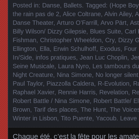
Posted in:
Danse, Ballets
. Tagged:
(Hope Boyk
the rain pas de 2
,
Alice Coltrane
,
Alvin Ailey
,
A
Danse Theater
,
Arturo O'Farrill
,
Arvo Pärt
,
Ast
Billy Wilson/ Dizzy Gilepsie
,
Blues Suite
,
Carl
Fishman
,
Christopher Wheeldon
,
Cry
,
Dizzy G
Ellington
,
Ella
,
Erwin Schulhoff
,
Exodus
,
Four
In/Side
,
infos pratiques
,
Jean Luc Choplin
,
Je
Seine Musicale
,
Laura Nyro
,
Les tambours du
Night Creature
,
Nina Simone
,
No longer silent
Paul Taylor
,
Piazzolla Caldera
,
R-Evolution
,
R
Raphael Xavier
,
Rennie Harris
,
Revelation
,
Re
Robert Battle / Nina Simone
,
Robert Battle/ El
Brown
,
Tarif des places
,
The Hunt
,
The Voice
Winter in Lisbon
,
Tito Puente
,
Yacoub
.
Leave
Chaque été, c’est la fête pour les amat