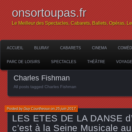
onsortoupas.fr
Le Meilleur des Spectacles, Cabarets, Ballets, Opéras, L
ACCUEIL
BLURAY
CABARETS
CINEMA
COMÉD
PARC DE LOISIRS
SPECTACLES
THÉÂTRE
VOYAG
Charles Fishman
All posts tagged Charles Fishman
Posted by
Guy Courtheoux
on
25 juin 2017
LES ETES DE LA DANSE d’Al
c’est à la Seine Musicale au