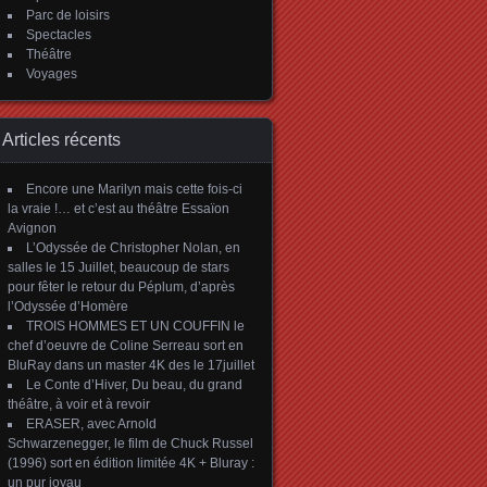
Parc de loisirs
Spectacles
Théâtre
Voyages
Articles récents
Encore une Marilyn mais cette fois-ci
la vraie !… et c’est au théâtre Essaïon
Avignon
L’Odyssée de Christopher Nolan, en
salles le 15 Juillet, beaucoup de stars
pour fêter le retour du Péplum, d’après
l’Odyssée d’Homère
TROIS HOMMES ET UN COUFFIN le
chef d’oeuvre de Coline Serreau sort en
BluRay dans un master 4K des le 17juillet
Le Conte d’Hiver, Du beau, du grand
théâtre, à voir et à revoir
ERASER, avec Arnold
Schwarzenegger, le film de Chuck Russel
(1996) sort en édition limitée 4K + Bluray :
un pur joyau