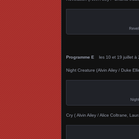
Revel
Programme E
les 10 et 19 juillet à 
Night Creature (Alvin Ailey / Duke Ell
Night
Cry ( Alvin Ailey / Alice Coltrane, L