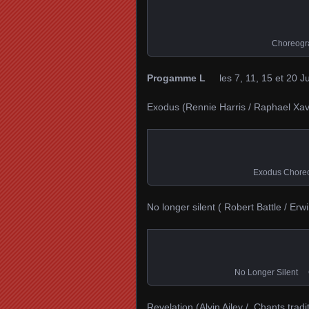
Choreogra
Progamme L
les 7, 11, 15 et 20 Jui
Exodus (Rennie Harris / Raphael Xavi
Exodus Choreo
No longer silent ( Robert Battle / Erw
No Longer Silent C
Revelation (Alvin Ailey / Chants tradi