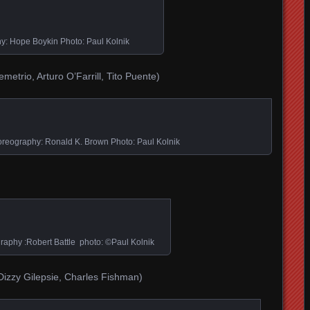
: Hope Boykin Photo: Paul Kolnik
etrio, Arturo O’Farrill, Tito Puente)
graphy: Ronald K. Brown Photo: Paul Kolnik
aphy :Robert Battle photo: ©Paul Kolnik
 Dizzy Gilepsie, Charles Fishman)