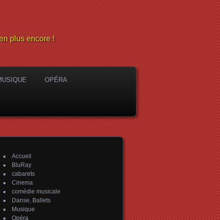
en plus encore !
MUSIQUE
OPÉRA
Accueil
BluRay
cabarets
Cinema
comédie musicale
Danse, Ballets
Musique
Opéra