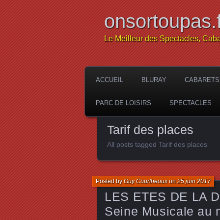
onsortoupas.f
Le Meilleur des Spectacles, Caba
ACCUEIL
BLURAY
CABARETS
PARC DE LOISIRS
SPECTACLES
Tarif des places
All posts tagged Tarif des places
Posted by
Guy Courtheoux
on
25 juin 2017
LES ETES DE LA DAN
Seine Musicale au m