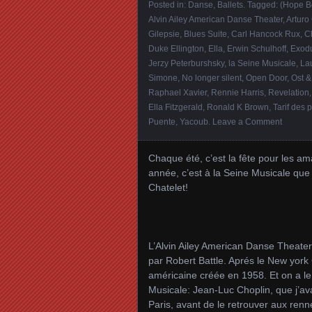
Posted in:
Danse, Ballets
. Tagged:
(Hope Bo
Alvin Ailey American Danse Theater
,
Arturo 
Gilepsie
,
Blues Suite
,
Carl Hancock Rux
,
C
Duke Ellington
,
Ella
,
Erwin Schulhoff
,
Exod
Jerzy Peterburshsky
,
la Seine Musicale
,
La
Simone
,
No longer silent
,
Open Door
,
Ost &
Raphael Xavier
,
Rennie Harris
,
Revelation
Ella Fitzgerald
,
Ronald K Brown
,
Tarif des 
Puente
,
Yacoub
.
Leave a Comment
Chaque été, c’est la fête pour les am
année, c’est à la Seine Musicale que 
Chatelet!
L’Alvin Ailey American Danse Theater 
par Robert Battle. Aprés le New york 
américaine créée en 1958. Et on a le 
Musicale: Jean-Luc Choplin, que j’ava
Paris, avant de le retrouver aux renn