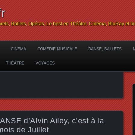
r
rets, Ballets, Opéras, Le best en Théâtre, Cinéma, BluRay et bi
CINEMA
COMÉDIE MUSICALE
DANSE, BALLETS
THÉÂTRE
VOYAGES
SE d’Alvin Ailey, c’est à la
ois de Juillet