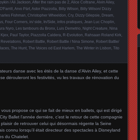
ykin / Ali Jackson
,
After the rain pas de 2
,
Alice Coltrane
,
Alvin Ailey
,
O'Farrill
,
Arvo Pärt
,
Astor Piazzolla
,
Billy Wilson
,
Billy Wilson/ Dizzy
harles Fishman
,
Christopher Wheeldon
,
Cry
,
Dizzy Gilepsie
,
Dream
,
us
,
Four Corners
,
in/ side
,
In/Side
,
infos pratiques
,
Jean Luc Choplin
,
ura Nyro
,
Les tambours du Bronx
,
Luis Demetrio
,
Night Creature
,
Nina
 Kjex
,
Paul Taylor
,
Piazzolla Caldera
,
R-Evolution
,
Rahsaan Roland Kirk
,
,
Revelations
,
Robert Battle
,
Robert Battle / Nina Simone
,
Robert Battle/
places
,
The Hunt
,
The Voices od East Harlem
,
The Winter in Lisbon
,
Tito
ateurs danse avec les étés de la danse d’Alvin Ailey, et cette
se dérouleront les festivités, vu les travaux de rénovation du
vous propose ce qui se fait de mieux en ballets, qui est dirigé
City Ballet l’année dernière, c’est le retour de cette compagnie
plaisir de retrouver celui qui désormais régente la Seine
is connu lorsqu’il était directeur des spectacles à Disneyland
es du Chatelet.