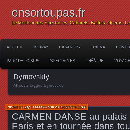
onsortoupas.fr
Le Meilleur des Spectacles, Cabarets, Ballets, Opéras, L
ACCUEIL
BLURAY
CABARETS
CINEMA
COMÉD
PARC DE LOISIRS
SPECTACLES
THÉÂTRE
VOYAG
Dymovskiy
All posts tagged Dymovskiy
Posted by
Guy Courtheoux
on
20 septembre 2014
CARMEN DANSE au palais 
Paris et en tournée dans tou