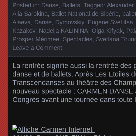
Posted in:
Danse, Ballets
. Tagged:
Alexander
Alla Sarokina
,
Ballet National de Sibérie
,
balle
Alaeva
,
Danse
,
Dymovskiy
,
Eugene Svetlitsa
Kazakov
,
Nadelja KALININA
,
Olga Kifyak
,
Pal
Prosper Mérimée
,
Spectacles
,
Svetlana Toun
Leave a Comment
La rentrée signifie aussi la rentrée des
danse et de ballets. Après Les Etoiles 
Transcendanses au théâtre des Champs
nouveau spectacle : CARMEN DANSE a
Congrès avant une tournée dans toute 