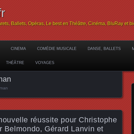
r
rets, Ballets, Opéras, Le best en Théâtre, Cinéma, BluRay et bi
CINEMA
COMÉDIE MUSICALE
DANSE, BALLETS
THÉÂTRE
VOYAGES
man
dman
uvelle réussite pour Christophe
or Belmondo, Gérard Lanvin et