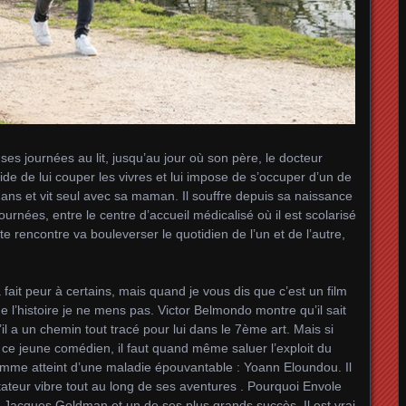
es journées au lit, jusqu’au jour où son père, le docteur
de de lui couper les vivres et lui impose de s’occuper d’un de
ans et vit seul avec sa maman. Il souffre depuis sa naissance
urnées, entre le centre d’accueil médicalisé où il est scolarisé
tte rencontre va bouleverser le quotidien de l’un et de l’autre,
fait peur à certains, mais quand je vous dis que c’est un film
 de l’histoire je ne mens pas. Victor Belmondo montre qu’il sait
u’il a un chemin tout tracé pour lui dans le 7ème art. Mais si
r ce jeune comédien, il faut quand même saluer l’exploit du
homme atteint d’une maladie épouvantable : Yoann Eloundou. Il
ctateur vibre tout au long de ses aventures . Pourquoi Envole
acques Goldman et un de ses plus grands succès. Il est vrai