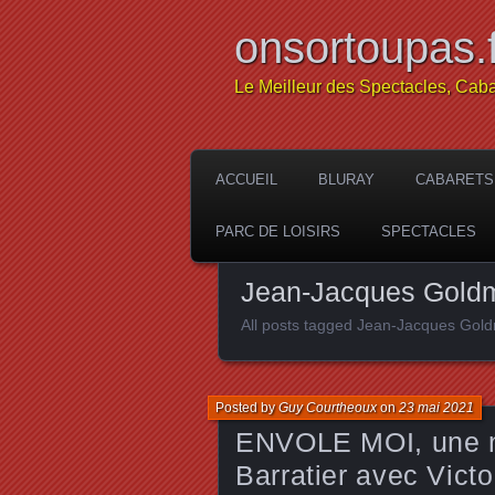
onsortoupas.f
Le Meilleur des Spectacles, Caba
ACCUEIL
BLURAY
CABARETS
PARC DE LOISIRS
SPECTACLES
Jean-Jacques Gold
All posts tagged Jean-Jacques Gol
Posted by
Guy Courtheoux
on
23 mai 2021
ENVOLE MOI, une no
Barratier avec Vict