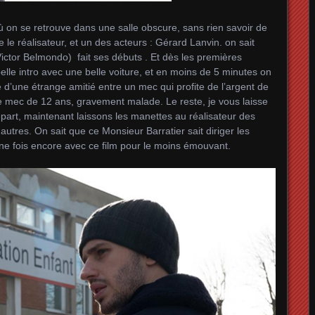
 on se retrouve dans une salle obscure, sans rien savoir de
e le réalisateur, et un des acteurs : Gérard Lanvin. on sait
 Victor Belmondo) fait ses débuts . Et dès les premières
lle intro avec une belle voiture, et en moins de 5 minutes on
lle d’une étrange amitié entre un mec qui profite de l’argent de
e mec de 12 ans, gravement malade. Le reste, je vous laisse
épart, maintenant laissons les manettes au réalisateur des
res. On sait que ce Monsieur Barratier sait diriger les
une fois encore avec ce film pour le moins émouvant.