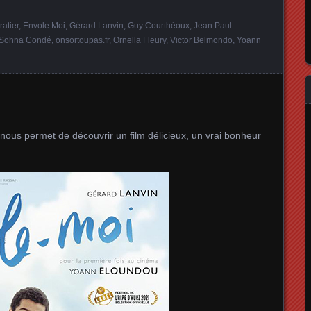
atier
,
Envole Moi
,
Gérard Lanvin
,
Guy Courthéoux
,
Jean Paul
-Sohna Condé
,
onsortoupas.fr
,
Ornella Fleury
,
Victor Belmondo
,
Yoann
nous permet de découvrir un film délicieux, un vrai bonheur