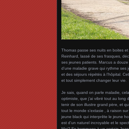
Thomas passe ses nuits en boites et s
Reinhard, lassé de ses frasques, déci
ses jeunes patients. Marcus a douze 
d’une maladie grave qui rythme ses jo
et des séjours répétés à l’hôpital. Ce
et tout simplement changer leur vie.
Je sais, quand on parle maladie, cela 
optimiste, que j’ai vibré tout au long
tenir de son illustre grand père, et q
tout le monde s’extasie , à raison su
jeune black qui interprête le jeune 
est d’un naturel incroyable et le spe
Moi? En hommage à un certain Jean-J