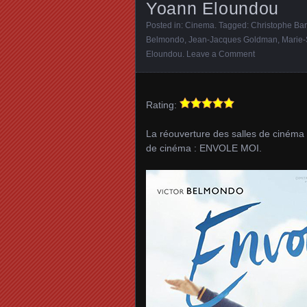
Yoann Eloundou
Posted in:
Cinema
. Tagged:
Christophe Barr
Belmondo
,
Jean-Jacques Goldman
,
Marie
Eloundou
.
Leave a Comment
Rating:
La réouverture des salles de cinéma 
de cinéma : ENVOLE MOI.