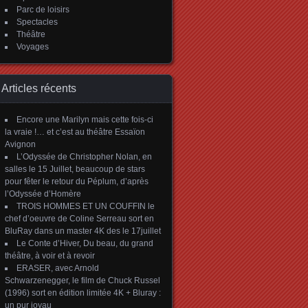
Parc de loisirs
Spectacles
Théâtre
Voyages
Articles récents
Encore une Marilyn mais cette fois-ci
la vraie !… et c’est au théâtre Essaïon
Avignon
L’Odyssée de Christopher Nolan, en
salles le 15 Juillet, beaucoup de stars
pour fêter le retour du Péplum, d’après
l’Odyssée d’Homère
TROIS HOMMES ET UN COUFFIN le
chef d’oeuvre de Coline Serreau sort en
BluRay dans un master 4K des le 17juillet
Le Conte d’Hiver, Du beau, du grand
théâtre, à voir et à revoir
ERASER, avec Arnold
Schwarzenegger, le film de Chuck Russel
(1996) sort en édition limitée 4K + Bluray :
un pur joyau