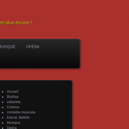
en plus encore !
MUSIQUE
OPÉRA
Accueil
BluRay
cabarets
Cinema
comédie musicale
Danse, Ballets
Musique
Opéra