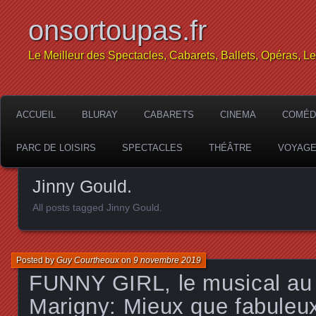
onsortoupas.fr
Le Meilleur des Spectacles, Cabarets, Ballets, Opéras, L
ACCUEIL
BLURAY
CABARETS
CINEMA
COMÉD
PARC DE LOISIRS
SPECTACLES
THÉÂTRE
VOYAG
Jinny Gould.
All posts tagged Jinny Gould.
Posted by
Guy Courtheoux
on
9 novembre 2019
FUNNY GIRL, le musical au
Marigny: Mieux que fabuleu