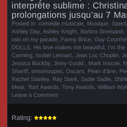
interprête sublime : Christin
prolongations jusqu’au 7 Mar
Posted in:
comédie musicale
,
Musique
,
Spect
Ashley Day
,
Ashley Knight
,
Barbra Streisand
,
rain on my parade
,
Fanny Brice
,
Guy Courthé
DOLLS
,
His love makes me beautiful
,
I'm the
Canning
,
Isobel Lennart
,
Jean Luc Choplin
,
J
Jessica Buckby
,
Jinny Gould.
,
Mark Inscoe
,
M
Shariff
,
onsortoupas
,
Oscars
,
Pean d'âne
,
Pe
Rachel Stanley
,
Ray Stark
,
Sadie Sadie
,
Shir
Mear
,
Tont Awards
,
Tony Awards
,
William Wyl
Leave a Comment
Rating: