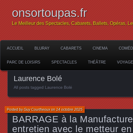
onsortoupas.fr
Le Meilleur des Spectacles, Cabarets, Ballets, Opéras, L
ACCUEIL
BLURAY
CABARETS
CINEMA
COMÉD
PARC DE LOISIRS
SPECTACLES
THÉÂTRE
VOYAG
Laurence Bolé
All posts tagged Laurence Bolé
Posted by
Guy Courtheoux
on
14 octobre 2025
BARRAGE à la Manufacture
entretien avec le metteur en