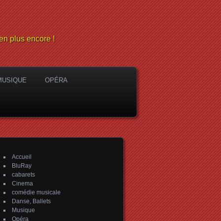
en plus encore !
MUSIQUE
OPÉRA
Accueil
BluRay
cabarets
Cinema
comédie musicale
Danse, Ballets
Musique
Opéra