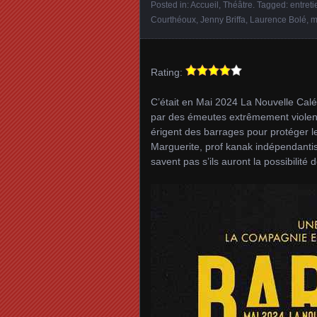
Posted in:
Accueil
,
Théâtre
. Tagged:
entret
Courthéoux
,
Jenny Briffa
,
Laurence Bolé
,
m
Rating:
C’était en Mai 2024 La Nouvelle Caléd
par des émeutes extrêmement violent
érigent des barrages pour protéger le
Marguerite, prof kanak indépendantist
savent pas s’ils auront la possibilité 