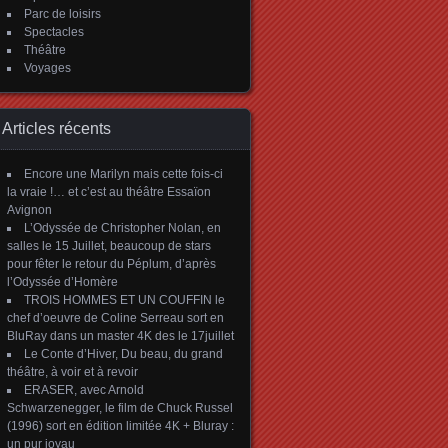
Parc de loisirs
Spectacles
Théâtre
Voyages
Articles récents
Encore une Marilyn mais cette fois-ci
la vraie !… et c’est au théâtre Essaïon
Avignon
L’Odyssée de Christopher Nolan, en
salles le 15 Juillet, beaucoup de stars
pour fêter le retour du Péplum, d’après
l’Odyssée d’Homère
TROIS HOMMES ET UN COUFFIN le
chef d’oeuvre de Coline Serreau sort en
BluRay dans un master 4K des le 17juillet
Le Conte d’Hiver, Du beau, du grand
théâtre, à voir et à revoir
ERASER, avec Arnold
Schwarzenegger, le film de Chuck Russel
(1996) sort en édition limitée 4K + Bluray :
un pur joyau