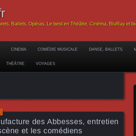
r
rets, Ballets, Opéras, Le best en Théâtre, Cinéma, BluRay et bi
CINEMA
COMÉDIE MUSICALE
DANSE, BALLETS
THÉÂTRE
VOYAGES
5
acture des Abbesses, entretien
scène et les comédiens