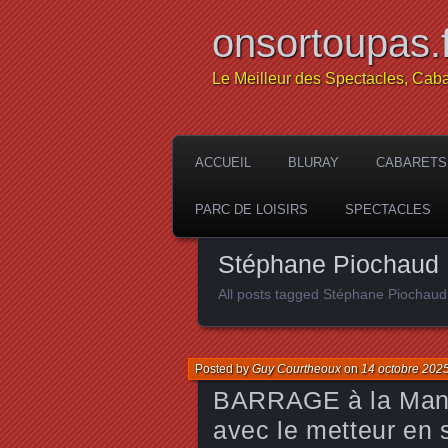
onsortoupas.f
Le Meilleur des Spectacles, Caba
ACCUEIL
BLURAY
CABARETS
PARC DE LOISIRS
SPECTACLES
Stéphane Piochaud
All posts tagged Stéphane Piochaud
Posted by
Guy Courtheoux
on
14 octobre 202
BARRAGE à la Manuf
avec le metteur en 