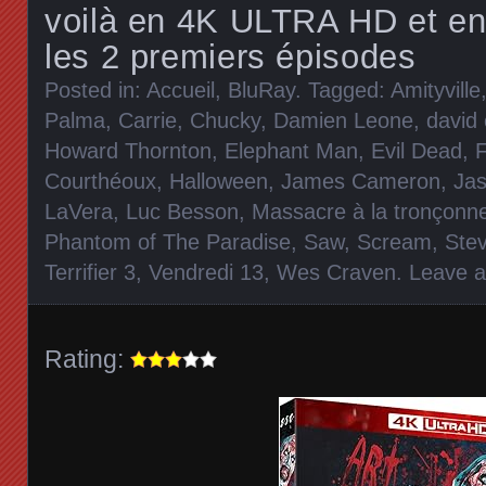
voilà en 4K ULTRA HD et en 
les 2 premiers épisodes
Posted in:
Accueil
,
BluRay
. Tagged:
Amityville
Palma
,
Carrie
,
Chucky
,
Damien Leone
,
david
Howard Thornton
,
Elephant Man
,
Evil Dead
,
F
Courthéoux
,
Halloween
,
James Cameron
,
Jas
LaVera
,
Luc Besson
,
Massacre à la tronçonn
Phantom of The Paradise
,
Saw
,
Scream
,
Stev
Terrifier 3
,
Vendredi 13
,
Wes Craven
.
Leave 
Rating: