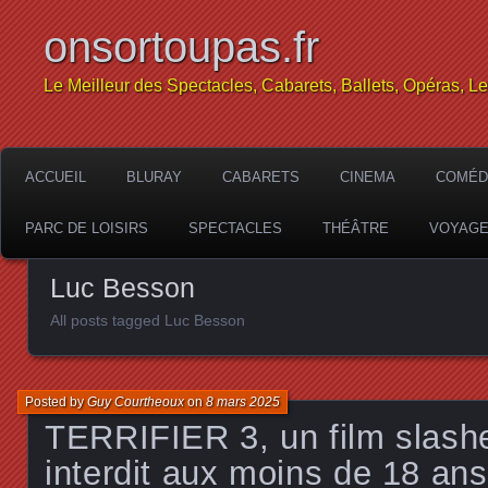
onsortoupas.fr
Le Meilleur des Spectacles, Cabarets, Ballets, Opéras, L
ACCUEIL
BLURAY
CABARETS
CINEMA
COMÉD
PARC DE LOISIRS
SPECTACLES
THÉÂTRE
VOYAG
Luc Besson
All posts tagged Luc Besson
Posted by
Guy Courtheoux
on
8 mars 2025
TERRIFIER 3, un film slasher
interdit aux moins de 18 ans