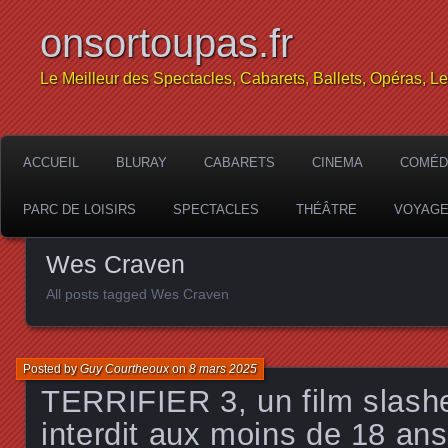
onsortoupas.fr
Le Meilleur des Spectacles, Cabarets, Ballets, Opéras, L
ACCUEIL
BLURAY
CABARETS
CINEMA
COMÉD
PARC DE LOISIRS
SPECTACLES
THÉÂTRE
VOYAG
Wes Craven
All posts tagged Wes Craven
Posted by
Guy Courtheoux
on
8 mars 2025
TERRIFIER 3, un film slasher
interdit aux moins de 18 ans