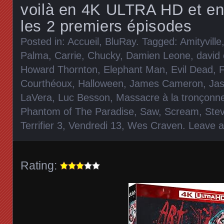
voilà en 4K ULTRA HD et en 
les 2 premiers épisodes
Posted in:
Accueil
,
BluRay
. Tagged:
Amityville
Palma
,
Carrie
,
Chucky
,
Damien Leone
,
david
Howard Thornton
,
Elephant Man
,
Evil Dead
,
F
Courthéoux
,
Halloween
,
James Cameron
,
Jas
LaVera
,
Luc Besson
,
Massacre à la tronçonn
Phantom of The Paradise
,
Saw
,
Scream
,
Stev
Terrifier 3
,
Vendredi 13
,
Wes Craven
.
Leave 
Rating: