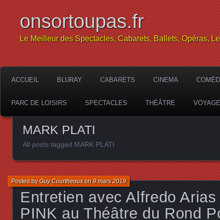
onsortoupas.fr
Le Meilleur des Spectacles, Cabarets, Ballets, Opéras, L
ACCUEIL
BLURAY
CABARETS
CINEMA
COMÉD
PARC DE LOISIRS
SPECTACLES
THÉÂTRE
VOYAG
MARK PLATI
All posts tagged MARK PLATI
Posted by
Guy Courtheoux
on
9 mars 2019
Entretien avec Alfredo Ari
PINK au Théâtre du Rond Po