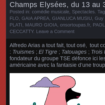
Champs Elysées, du 13 au 
Posted in:
comédie musicale
,
Spectacles
. Ta
FLO
,
GAIA APREA
,
GIANLUCA MUSIU
,
Guy 
PLATI
,
MAURO GIOIA
,
onsortoupas.fr
,
PAOL
CECCATTY
.
Leave a Comment
Alfredo Arias a tout fait, tout osé, tou
:
Truismes
;
El Tigre
;
Tatouages
;
Trois
fondateur du groupe TSE défonce ici les 
américaine avec la fantaisie d’une troup