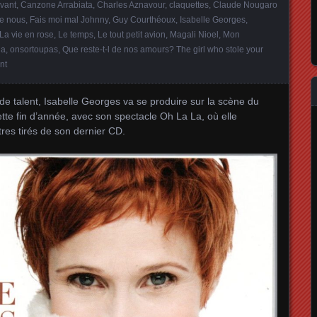
ivant
,
Canzone Arrabiata
,
Charles Aznavour
,
claquettes
,
Claude Nougaro
re nous
,
Fais moi mal Johnny
,
Guy Courthéoux
,
Isabelle Georges
,
La vie en rose
,
Le temps
,
Le tout petit avion
,
Magali Nioel
,
Mon
la
,
onsortoupas
,
Que reste-t-l de nos amours? The girl who stole your
nt
e talent, Isabelle Georges va se produire sur la scène du
tte fin d’année, avec son spectacle Oh La La, où elle
tres tirés de son dernier CD.