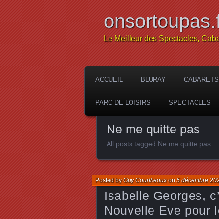
onsortoupas.f
Le Meilleur des Spectacles, Caba
ACCUEIL
BLURAY
CABARETS
PARC DE LOISIRS
SPECTACLES
Ne me quitte pas
All posts tagged Ne me quitte pas
Posted by
Guy Courtheoux
on
5 décembre 20
Isabelle Georges, c
Nouvelle Eve pour l