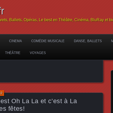
r
rets, Ballets, Opéras, Le best en Théâtre, Cinéma, BluRay et bi
CINEMA
COMÉDIE MUSICALE
DANSE, BALLETS
THÉÂTRE
VOYAGES
22
’est Oh La La et c’est à La
es fêtes!