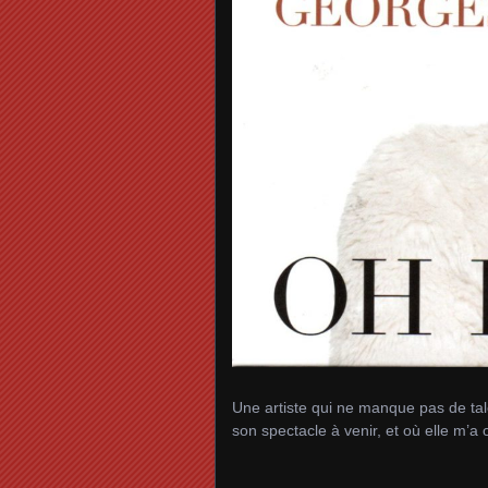
Une artiste qui ne manque pas de tale
son spectacle à venir, et où elle m’a