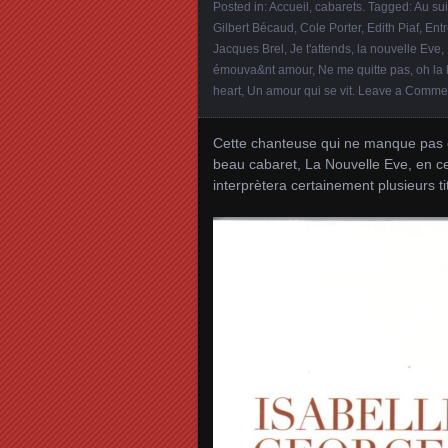
Posted in:
Accueil
,
cabarets
. Tagged:
Au su
Gilbert Bécaud
,
Cole Porter
,
Edith Piaf
,
Ent
Jacques Brel
,
Je t'attends
,
la nouvelle Eve
,
émouva&nt amour
,
Ne me quitte pas
,
oh la 
heart
,
Un amour qui se vit
.
Leave a Comme
Cette chanteuse qui ne manque pas d
beau cabaret, La Nouvelle Eve, en ce
interprètera certainement plusieurs ti