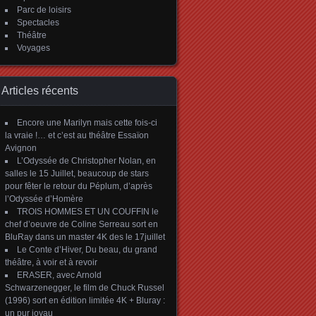
Parc de loisirs
Spectacles
Théâtre
Voyages
Articles récents
Encore une Marilyn mais cette fois-ci
la vraie !… et c’est au théâtre Essaïon
Avignon
L’Odyssée de Christopher Nolan, en
salles le 15 Juillet, beaucoup de stars
pour fêter le retour du Péplum, d’après
l’Odyssée d’Homère
TROIS HOMMES ET UN COUFFIN le
chef d’oeuvre de Coline Serreau sort en
BluRay dans un master 4K des le 17juillet
Le Conte d’Hiver, Du beau, du grand
théâtre, à voir et à revoir
ERASER, avec Arnold
Schwarzenegger, le film de Chuck Russel
(1996) sort en édition limitée 4K + Bluray :
un pur joyau