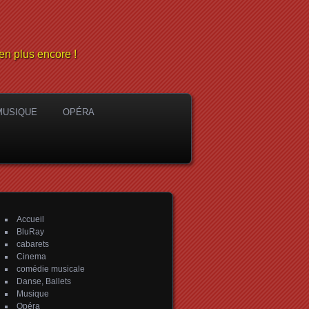
en plus encore !
MUSIQUE
OPÉRA
Accueil
BluRay
cabarets
Cinema
comédie musicale
Danse, Ballets
Musique
Opéra