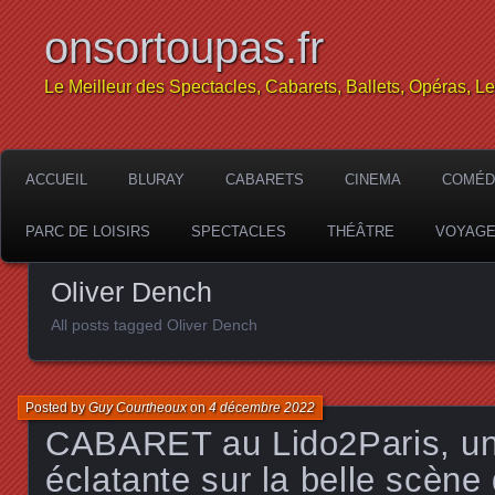
onsortoupas.fr
Le Meilleur des Spectacles, Cabarets, Ballets, Opéras, L
ACCUEIL
BLURAY
CABARETS
CINEMA
COMÉD
PARC DE LOISIRS
SPECTACLES
THÉÂTRE
VOYAG
Oliver Dench
All posts tagged Oliver Dench
Posted by
Guy Courtheoux
on
4 décembre 2022
CABARET au Lido2Paris, un
éclatante sur la belle scène