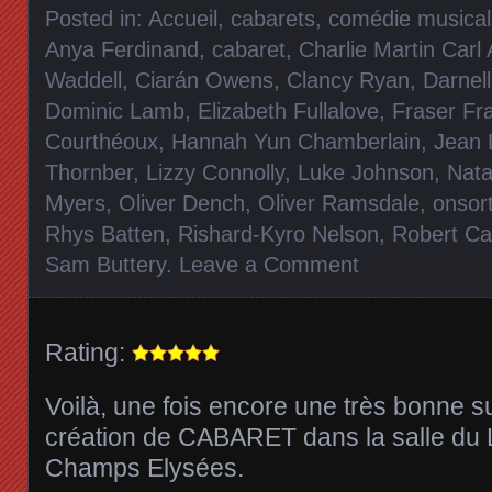
Posted in:
Accueil
,
cabarets
,
comédie musica
Anya Ferdinand
,
cabaret
,
Charlie Martin Carl
Waddell
,
Ciarán Owens
,
Clancy Ryan
,
Darnel
Dominic Lamb
,
Elizabeth Fullalove
,
Fraser Fr
Courthéoux
,
Hannah Yun Chamberlain
,
Jean 
Thornber
,
Lizzy Connolly
,
Luke Johnson
,
Nat
Myers
,
Oliver Dench
,
Oliver Ramsdale
,
onsor
Rhys Batten
,
Rishard-Kyro Nelson
,
Robert Ca
Sam Buttery
.
Leave a Comment
Rating:
Voilà, une fois encore une très bonne s
création de CABARET dans la salle du L
Champs Elysées.