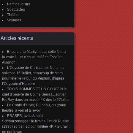
Parc de loisirs
Spectacles
Théâtre
Voyages
Articles récents
Encore une Marilyn mais cette fois-ci
la vraie !… et c’est au théâtre Essaïon
Avignon
L’Odyssée de Christopher Nolan, en
salles le 15 Juillet, beaucoup de stars
pour fêter le retour du Péplum, d’après
l’Odyssée d’Homère
TROIS HOMMES ET UN COUFFIN le
chef d’oeuvre de Coline Serreau sort en
BluRay dans un master 4K des le 17juillet
Le Conte d’Hiver, Du beau, du grand
théâtre, à voir et à revoir
ERASER, avec Arnold
Schwarzenegger, le film de Chuck Russel
(1996) sort en édition limitée 4K + Bluray :
un pur joyau