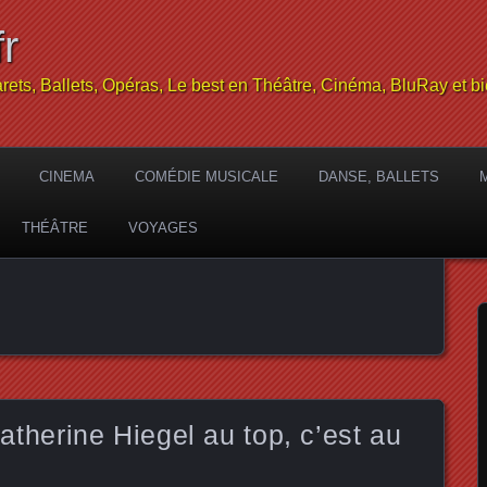
r
rets, Ballets, Opéras, Le best en Théâtre, Cinéma, BluRay et bi
CINEMA
COMÉDIE MUSICALE
DANSE, BALLETS
THÉÂTRE
VOYAGES
erine Hiegel au top, c’est au