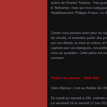
scène de Charles Torjman. Très grand
d’ Alzheimer, mais qui nous subjugue 
l’établissement, Philippe Fretun. Le 
Certes vous pouvez avoir peur du suj
de retraite, et entendre parler des p
par ces détails, la mise en scène, et
captivés par ces dialogues, ces peti
vivre au quotidien. Cette pièce est m
moment.
Toutes les photos : @Ch Volz
Votre Maman, c’est au théâtre de l’Ate
Du mardi au samedi à 19h, matinée
Le vendredi 16 et samedi 17 juin 201