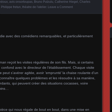
théoux
,
avis onsortoupas
,
Bruno Putzulu
,
Catherine Hiegel
,
Charles
,
Philippe fretun
,
théatre de l'atelier
.
Leave a Comment
ie avec des comédiens remarquables, et particulièrement
 reçoit les visites régulières de son fils. Mais, si certains
 le confond avec le directeur de l’établissement. Chaque visite
e peut s’avérer agitée, avoir ’emprunté’ la chaise roulante d’un
eut connaître quelques problèmes et les résoudre à sa manière,
dants, qui peuvent créer des situations cocasses, voire
oins…
pièce qui nous régale de bout en bout, dans une mise en