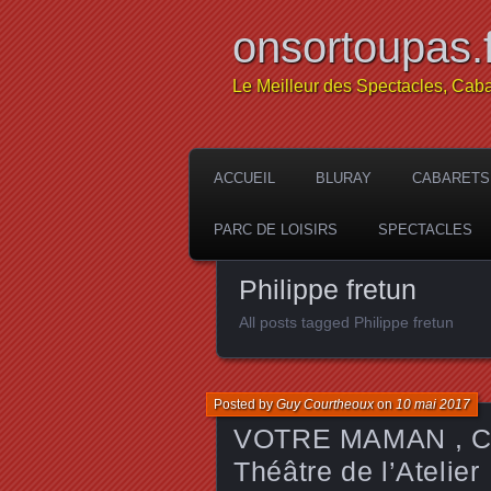
onsortoupas.f
Le Meilleur des Spectacles, Caba
ACCUEIL
BLURAY
CABARETS
PARC DE LOISIRS
SPECTACLES
Philippe fretun
All posts tagged Philippe fretun
Posted by
Guy Courtheoux
on
10 mai 2017
VOTRE MAMAN , Cath
Théâtre de l’Atelier