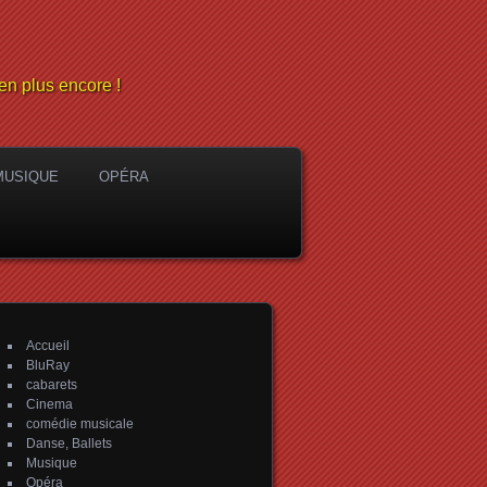
en plus encore !
MUSIQUE
OPÉRA
Accueil
BluRay
cabarets
Cinema
comédie musicale
Danse, Ballets
Musique
Opéra