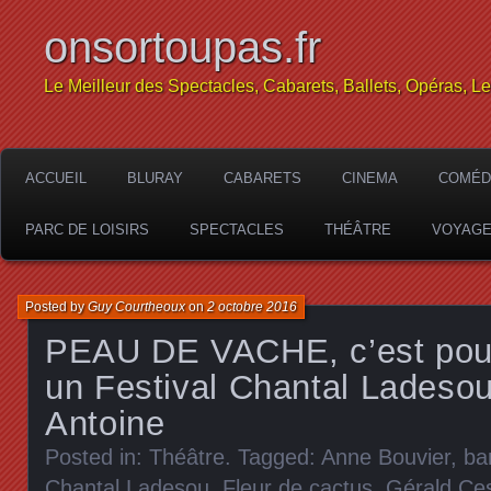
onsortoupas.fr
Le Meilleur des Spectacles, Cabarets, Ballets, Opéras, L
ACCUEIL
BLURAY
CABARETS
CINEMA
COMÉD
PARC DE LOISIRS
SPECTACLES
THÉÂTRE
VOYAG
Posted by
Guy Courtheoux
on
2 octobre 2016
PEAU DE VACHE, c’est pour,
un Festival Chantal Ladeso
Antoine
Posted in:
Théâtre
. Tagged:
Anne Bouvier
,
bar
Chantal Ladesou
,
Fleur de cactus
,
Gérald Ce