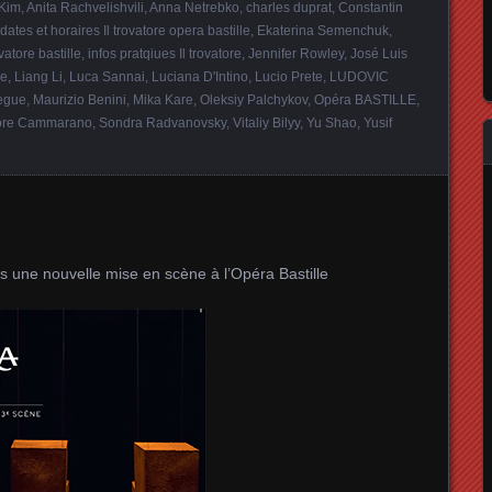
 Kim
,
Anita Rachvelishvili
,
Anna Netrebko
,
charles duprat
,
Constantin
dates et horaires Il trovatore opera bastille
,
Ekaterina Semenchuk
,
ovatore bastille
,
infos pratqiues Il trovatore
,
Jennifer Rowley
,
José Luis
le
,
Liang Li
,
Luca Sannai
,
Luciana D'Intino
,
Lucio Prete
,
LUDOVIC
ègue
,
Maurizio Benini
,
Mika Kare
,
Oleksiy Palchykov
,
Opéra BASTILLE
,
ore Cammarano
,
Sondra Radvanovsky
,
Vitaliy Bilyy
,
Yu Shao
,
Yusif
 une nouvelle mise en scène à l’Opéra Bastille