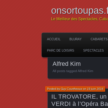
onsortoupas.f
Le Meilleur des Spectacles, Caba
ACCUEIL
BLURAY
CABARETS
PARC DE LOISIRS
SPECTACLES
Alfred Kim
All posts tagged Alfred Kim
Posted by
Guy Courtheoux
on
19 juin 2016
IL TROVATORE, un 
VERDI à l’Opéra Bas