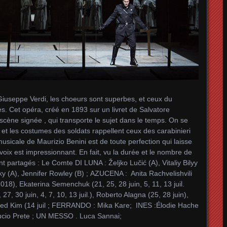
useppe Verdi, les choeurs sont superbes, et ceux du
res. Cet opéra, créé en 1893 sur un livret de Salvatore
ène signée , qui transporte le sujet dans le temps. On se
t les costumes des soldats rappellent ceux des carabinieri
usicale de Maurizio Benini est de toute perfection qui laisse
s voix est impressionnant. En fait, vu la durée et le nombre de
nt partagés : Le Comte DI LUNA : Željko Lučić (A), Vitaliy Bilyy
(A), Jennifer Rowley (B) ; AZUCENA : Anita Rachvelishvili
. 2018), Ekaterina Semenchuk (21, 25, 28 juin, 5, 11, 13 juil.
, 30 juin, 4, 7, 10, 13 juil.), Roberto Alagna (25, 28 juin),
 Alfred Kim (14 juil ; FERRANDO : Mika Kare; INES :Élodie Hache
Lucio Prete ; UN MESSO . Luca Sannai;