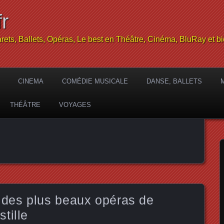
r
rets, Ballets, Opéras, Le best en Théâtre, Cinéma, BluRay et bi
CINEMA
COMÉDIE MUSICALE
DANSE, BALLETS
THÉÂTRE
VOYAGES
des plus beaux opéras de
tille