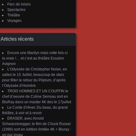
Parc de loisirs
Spectacles
Théâtre
Voyages
Articles récents
Encore une Marilyn mais cette fois-ci
la vraie !… et c’est au théâtre Essaïon
Avignon
L’Odyssée de Christopher Nolan, en
salles le 15 Juillet, beaucoup de stars
pour fêter le retour du Péplum, d’après
l’Odyssée d’Homère
TROIS HOMMES ET UN COUFFIN le
chef d’oeuvre de Coline Serreau sort en
BluRay dans un master 4K des le 17juillet
Le Conte d’Hiver, Du beau, du grand
théâtre, à voir et à revoir
ERASER, avec Arnold
Schwarzenegger, le film de Chuck Russel
(1996) sort en édition limitée 4K + Bluray :
un pur joyau