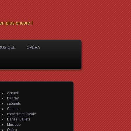
en plus encore !
MUSIQUE
OPÉRA
Accueil
BluRay
cabarets
Cinema
comédie musicale
Danse, Ballets
Musique
Opéra