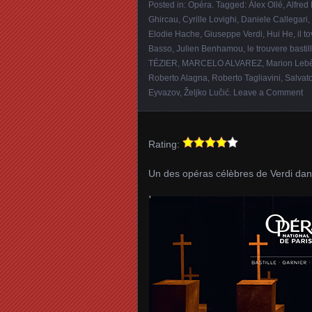
Posted in:
Opéra
. Tagged:
Àlex Ollé
,
Alfred
Ghircau
,
Cyrille Lovighi
,
Daniele Callegari
,
Elodie Hache
,
Giuseppe Verdi
,
Hui He
,
il t
Basso
,
Julien Benhamou
,
le trouvere bastil
TÉZIER
,
MARCELO ALVAREZ
,
Marion Leb
Roberto Alagna
,
Roberto Tagliavini
,
Salvat
Eyvazov
,
Željko Lučić
.
Leave a Comment
Rating:
Un des opéras célèbres de Verdi dans