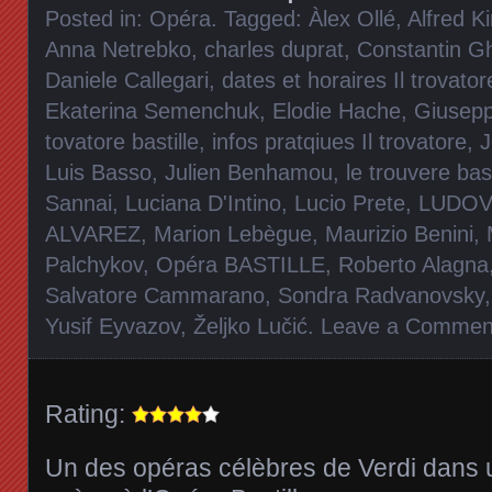
Posted in:
Opéra
. Tagged:
Àlex Ollé
,
Alfred K
Anna Netrebko
,
charles duprat
,
Constantin G
Daniele Callegari
,
dates et horaires Il trovator
Ekaterina Semenchuk
,
Elodie Hache
,
Giusepp
tovatore bastille
,
infos pratqiues Il trovatore
,
J
Luis Basso
,
Julien Benhamou
,
le trouvere bast
Sannai
,
Luciana D'Intino
,
Lucio Prete
,
LUDOV
ALVAREZ
,
Marion Lebègue
,
Maurizio Benini
,
Palchykov
,
Opéra BASTILLE
,
Roberto Alagna
Salvatore Cammarano
,
Sondra Radvanovsky
Yusif Eyvazov
,
Željko Lučić
.
Leave a Commen
Rating:
Un des opéras célèbres de Verdi dans 