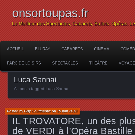
onsortoupas.fr
Le Meilleur des Spectacles, Cabarets, Ballets, Opéras, L
ACCUEIL
BLURAY
CABARETS
CINEMA
COMÉD
PARC DE LOISIRS
SPECTACLES
THÉÂTRE
VOYAG
Luca Sannai
All posts tagged Luca Sannai
Posted by
Guy Courtheoux
on
19 juin 2016
IL TROVATORE, un des plus
de VERDI à l’Opéra Bastille