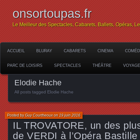
onsortoupas.fr
Le Meilleur des Spectacles, Cabarets, Ballets, Opéras, L
ACCUEIL
BLURAY
CABARETS
CINEMA
COMÉD
PARC DE LOISIRS
SPECTACLES
THÉÂTRE
VOYAG
Elodie Hache
All posts tagged Elodie Hache
Posted by
Guy Courtheoux
on
19 juin 2016
IL TROVATORE, un des plus
de VERDI à l’Opéra Bastille