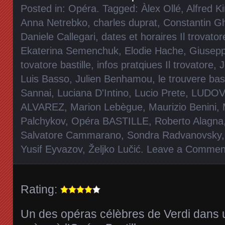
Posted in:
Opéra
. Tagged:
Àlex Ollé
,
Alfred K
Anna Netrebko
,
charles duprat
,
Constantin G
Daniele Callegari
,
dates et horaires Il trovator
Ekaterina Semenchuk
,
Elodie Hache
,
Giusepp
tovatore bastille
,
infos pratqiues Il trovatore
,
J
Luis Basso
,
Julien Benhamou
,
le trouvere bast
Sannai
,
Luciana D'Intino
,
Lucio Prete
,
LUDOV
ALVAREZ
,
Marion Lebègue
,
Maurizio Benini
,
Palchykov
,
Opéra BASTILLE
,
Roberto Alagna
Salvatore Cammarano
,
Sondra Radvanovsky
Yusif Eyvazov
,
Željko Lučić
.
Leave a Commen
Rating:
Un des opéras célèbres de Verdi dans 