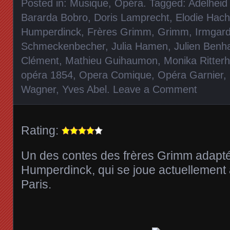
Posted in:
Musique
,
Opéra
. Tagged:
Adelheid
Bararda Bobro
,
Doris Lamprecht
,
Elodie Hac
Humperdinck
,
Frères Grimm
,
Grimm
,
Irmgard
Schmeckenbecher
,
Julia Hamen
,
Julien Ben
Clément
,
Mathieu Guihaumon
,
Monika Ritter
opéra 1854
,
Opera Comique
,
Opéra Garnier
,
Wagner
,
Yves Abel
.
Leave a Comment
Rating:
Un des contes des frères Grimm adapté
Humperdinck, qui se joue actuellement 
Paris.