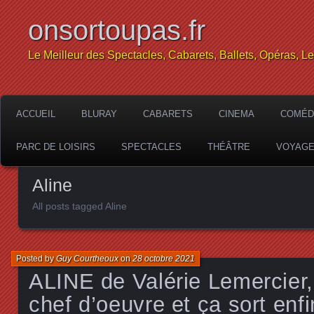
onsortoupas.fr
Le Meilleur des Spectacles, Cabarets, Ballets, Opéras, L
ACCUEIL
BLURAY
CABARETS
CINEMA
COMÉD
PARC DE LOISIRS
SPECTACLES
THÉÂTRE
VOYAG
Aline
All posts tagged Aline
Posted by
Guy Courtheoux
on
28 octobre 2021
ALINE de Valérie Lemercier,
chef d’oeuvre et ça sort enfi