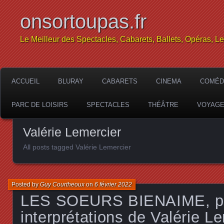
onsortoupas.fr
Le Meilleur des Spectacles, Cabarets, Ballets, Opéras, L
ACCUEIL
BLURAY
CABARETS
CINEMA
COMÉD
PARC DE LOISIRS
SPECTACLES
THÉÂTRE
VOYAG
Valérie Lemercier
All posts tagged Valérie Lemercier
Posted by
Guy Courtheoux
on
6 février 2022
LES SOEURS BIENAIME, po
interprétations de Valérie L