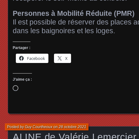
Personnes à Mobilité Réduite (PMR)
Il est possible de réserver des places 
dans les baignoires et les loges.
Partager :
Facebook
X
J’aime ça :
Chargement…
Posted by
Guy Courtheoux
on
28 octobre 2021
ALINE de Valérie Lemercier,