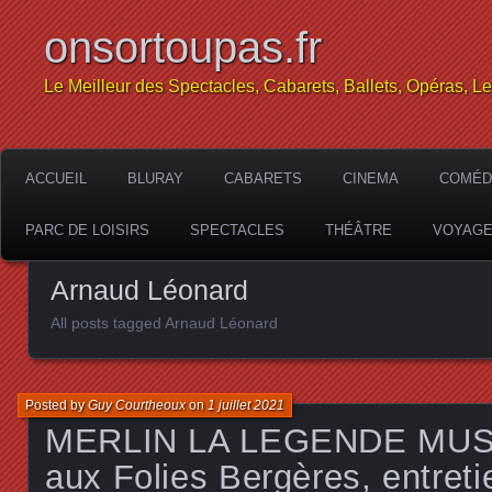
onsortoupas.fr
Le Meilleur des Spectacles, Cabarets, Ballets, Opéras, L
ACCUEIL
BLURAY
CABARETS
CINEMA
COMÉD
PARC DE LOISIRS
SPECTACLES
THÉÂTRE
VOYAG
Arnaud Léonard
All posts tagged Arnaud Léonard
Posted by
Guy Courtheoux
on
1 juillet 2021
MERLIN LA LEGENDE MUSI
aux Folies Bergères, entretie