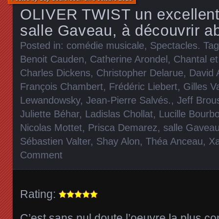
OLIVER TWIST un excellent 
salle Gaveau, à découvrir 
Posted in:
comédie musicale
,
Spectacles
. Ta
Benoit Cauden
,
Catherine Arondel
,
Chantal et
Charles Dickens
,
Christopher Delarue
,
David 
François Chambert
,
Frédéric Liebert
,
Gilles V
Lewandowsky
,
Jean-Pierre Salvés.
,
Jeff Brou
Juliette Béhar
,
Ladislas Chollat
,
Lucille Bourb
Nicolas Mottet
,
Prisca Demarez
,
salle Gavea
Sébastien Valter
,
Shay Alon
,
Théa Anceau
,
Xa
Comment
Rating:
C’est sans nul doute l’oeuvre la plus c