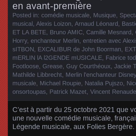
en avant-première
Posted in:
comédie musicale
,
Musique
,
Spect
musical
,
Alexis Loizon
,
Arnaud Léonard
,
Bast
ET LA BETE
,
Bruno AMIC
,
Camille Mesnard
,
Horry
,
enchanteur Merlin
,
entretien avec Alex
sITBON
,
EXCALIBUR de John Boorman
,
EXT
mERLIN lA l2GENDE mUSICALE
,
Fabrice to
Footloose
,
Grease
,
Guy Courthéoux
,
Jackie 
Mathilde Libbrecht
,
Merlin l'enchanteur Disne
musicale
,
Michael Roupie
,
Natalia Pujszo
,
Nic
onsortoupas
,
Patrick Mazet
,
Vincent Renaude
C’est à partir du 25 octobre 2021 que v
une nouvelle comédie musicale, françai
Légende musicale, aux Folies Bergère.