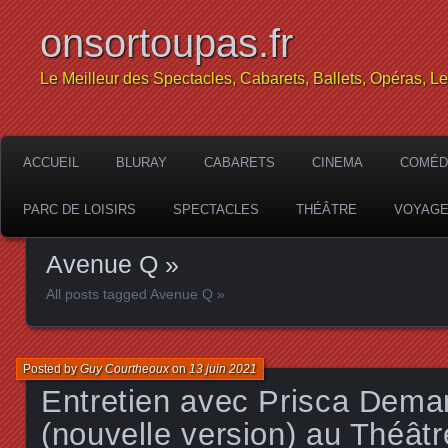
onsortoupas.fr
Le Meilleur des Spectacles, Cabarets, Ballets, Opéras, L
ACCUEIL
BLURAY
CABARETS
CINEMA
COMÉD
PARC DE LOISIRS
SPECTACLES
THÉÂTRE
VOYAG
Avenue Q »
All posts tagged Avenue Q »
Posted by
Guy Courtheoux
on
13 juin 2021
Entretien avec Prisca Dema
(nouvelle version) au Théâtr