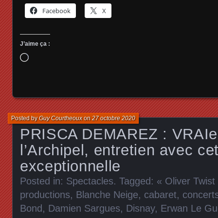
Facebook
X
J’aime ça :
Chargement…
Posted by
Guy Courtheoux
on
27 octobre 2020
PRISCA DEMAREZ : VRAIe 
l’Archipel, entretien avec cet
exceptionnelle
Posted in:
Spectacles
. Tagged:
« Oliver Twist
productions
,
Blanche Neige
,
cabaret
,
concert
Bond
,
Damien Sargues
,
Disnay
,
Erwan Le Gu