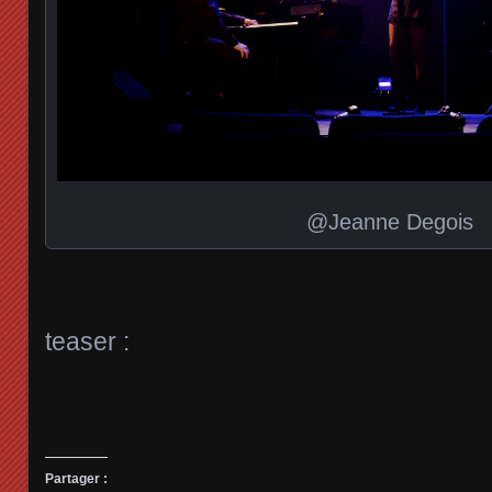
@Jeanne Degois
teaser :
Partager :