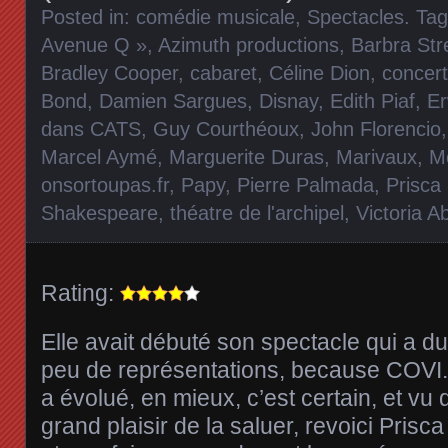
Posted in:
comédie musicale
,
Spectacles
. Ta
Avenue Q »
,
Azimuth productions
,
Barbra Str
Bradley Cooper
,
cabaret
,
Céline Dion
,
concer
Bond
,
Damien Sargues
,
Disnay
,
Edith Piaf
,
E
dans CATS
,
Guy Courthéoux
,
John Florencio
Marcel Aymé
,
Marguerite Duras
,
Marivaux
,
Mo
onsortoupas.fr
,
Papy
,
Pierre Palmada
,
Prisca
Shakespeare
,
théatre de l'archipel
,
Victoria Ab
Rating:
Elle avait débuté son spectacle qui a du
peu de représentations, because COVI.
a évolué, en mieux, c’est certain, et vu 
grand plaisir de la saluer, revoici Pris