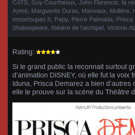
CATS
,
Guy Courthéoux
,
John Florencio
,
la re
Aymé
,
Marguerite Duras
,
Marivaux
,
Molière
,
onsortoupas.fr
,
Papy
,
Pierre Palmada
,
Prisca
Shakespeare
,
théatre de l'archipel
,
Victoria Ab
Rating:
Si le grand public la reconnait surtout g
d’animation DISNEY, où elle fut la voix 
Iduna, Prisca Demarez a bien d’autres c
elle le prouve sur la scène du Théâtre de