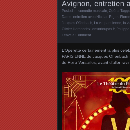
Avignon, entretien 
Posted in:
comédie musicale
,
Opéra
. Tagg
Dame
,
entretien avec Nicolas Rigas
,
Flore
Jacques Offenbach
,
La vie parisienne
,
la v
Olivier Hernandez
,
onsortoupas.fr
,
Philippe
Leave a Comment
L’Opérette certainement la plus célè
PARISIENNE de Jacques Offenbach re
du Roi à Versailles, avant d’aller rav