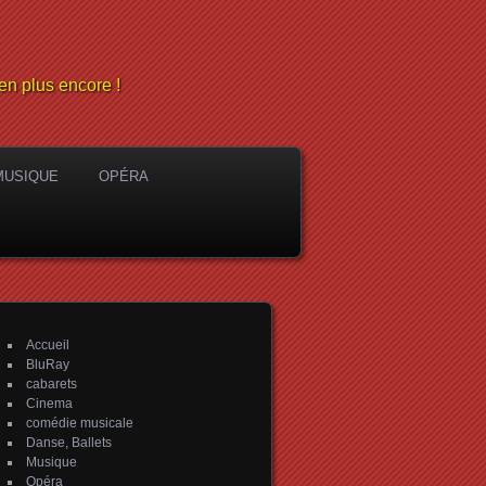
en plus encore !
MUSIQUE
OPÉRA
Accueil
BluRay
cabarets
Cinema
comédie musicale
Danse, Ballets
Musique
Opéra