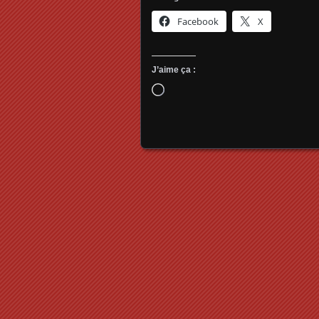
Facebook
X
J’aime ça :
Chargement…
Posts navigation