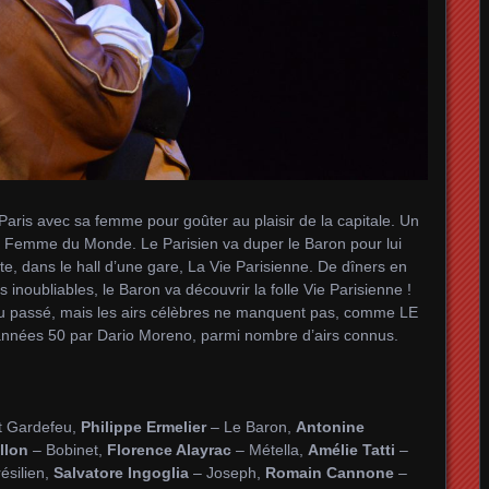
aris avec sa femme pour goûter au plaisir de la capitale. Un
e Femme du Monde. Le Parisien va duper le Baron pour lui
, dans le hall d’une gare, La Vie Parisienne. De dîners en
 inoubliables, le Baron va découvrir la folle Vie Parisienne !
 du passé, mais les airs célèbres ne manquent pas, comme LE
années 50 par Dario Moreno, parmi nombre d’airs connus.
t Gardefeu,
Philippe Ermelier
– Le Baron,
Antonine
llon
– Bobinet,
Florence Alayrac
– Métella,
Amélie Tatti
–
ésilien,
Salvatore Ingoglia
– Joseph,
Romain Cannone
–