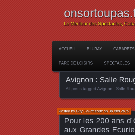
onsortoupas.f
Le Meilleur des Spectacles, Caba
ACCUEIL
BLURAY
CABARETS
PARC DE LOISIRS
SPECTACLES
Avignon : Salle Ro
All posts tagged Avignon : Salle R
Posted by
Guy Courtheoux
on
30 juin 2019
Pour les 200 ans d
aux Grandes Ecuries