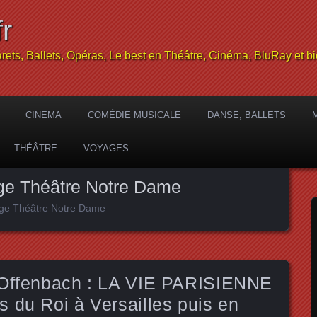
r
rets, Ballets, Opéras, Le best en Théâtre, Cinéma, BluRay et bi
CINEMA
COMÉDIE MUSICALE
DANSE, BALLETS
THÉÂTRE
VOYAGES
uge Théâtre Notre Dame
ouge Théâtre Notre Dame
’Offenbach : LA VIE PARISIENNE
 du Roi à Versailles puis en