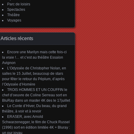
Parc de loisirs
Spectacles
Théâtre
Voyages
Articles récents
Encore une Marilyn mais cette fois-ci
la vraie !… et c’est au théâtre Essaïon
Avignon
L’Odyssée de Christopher Nolan, en
salles le 15 Juillet, beaucoup de stars
pour fêter le retour du Péplum, d’après
l’Odyssée d’Homère
TROIS HOMMES ET UN COUFFIN le
chef d’oeuvre de Coline Serreau sort en
BluRay dans un master 4K des le 17juillet
Le Conte d’Hiver, Du beau, du grand
théâtre, à voir et à revoir
ERASER, avec Arnold
Schwarzenegger, le film de Chuck Russel
(1996) sort en édition limitée 4K + Bluray :
un pur joyau