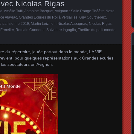
avec Nicolas Rigas
ed:
Amélie Tatti
,
Antonine Bacquet
,
Avignon : Salle Rouge Théâtre Notre
nce Alayrac
,
Grandes Ecuries du Roi à Versailles
,
Guy Courthéoux
,
ie parisienne 2019
,
Martin Loizillon
,
Nicolas Aubagnac
,
Nicolas Rigas
,
 Ermelier
,
Romain Cannone
,
Salvatore Ingoglia
,
Théâtre du petit monde
.
bre du répertoire, jouée partout dans le monde, LA VIE
vient pour quelques représentations aux Grandes ecuries
ir les spectateurs en Avignon.