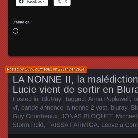
Facebook
X
J’aime ça :
Chargement…
Posted by
Guy Courtheoux
on
29 janvier 2024
LA NONNE II, la malédiction
Lucie vient de sortir en Blur
Posted in:
BluRay
. Tagged:
Anna Poplewell
,
b
vf
,
bande annonce la nonne 2 vost
,
bluray
,
Bl
Guy Courthéoux
,
JONAS BLOQUET
,
Michael
Storm Reid
,
TAISSA FARMIGA
.
Leave a Co