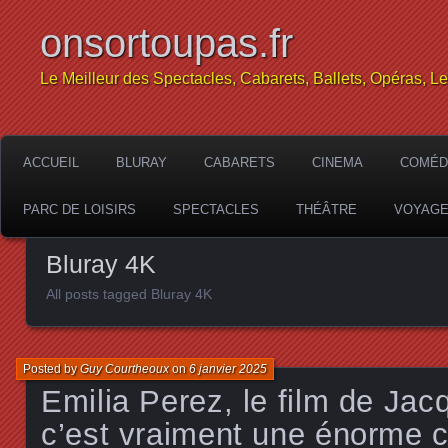
onsortoupas.fr
Le Meilleur des Spectacles, Cabarets, Ballets, Opéras, L
ACCUEIL
BLURAY
CABARETS
CINEMA
COMÉD
PARC DE LOISIRS
SPECTACLES
THÉÂTRE
VOYAG
Bluray 4K
All posts tagged Bluray 4K
Posted by
Guy Courtheoux
on
6 janvier 2025
Emilia Perez, le film de Jac
c’est vraiment une énorme c