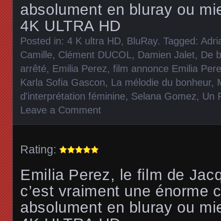
absolument en bluray ou mi
4K ULTRA HD
Posted in:
4 K ultra HD
,
BluRay
. Tagged:
Adri
Camille
,
Clément DUCOL
,
Damien Jalet
,
De b
arrêté
,
Emilia Perez
,
film annonce Emilia Per
Karla Sofia Gascon
,
La mélodie du bonheur
,
d'interprétation féminine
,
Selana Gomez
,
Un 
Leave a Comment
Rating:
Emilia Perez, le film de Jac
c’est vraiment une énorme c
absolument en bluray ou mi