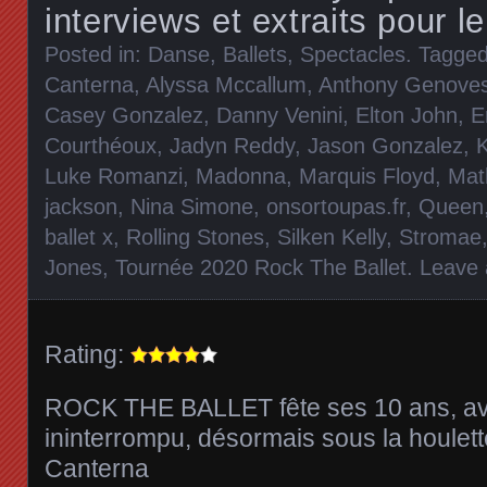
interviews et extraits pour l
Posted in:
Danse, Ballets
,
Spectacles
. Tagge
Canterna
,
Alyssa Mccallum
,
Anthony Genoves
Casey Gonzalez
,
Danny Venini
,
Elton John
,
E
Courthéoux
,
Jadyn Reddy
,
Jason Gonzalez
,
K
Luke Romanzi
,
Madonna
,
Marquis Floyd
,
Mat
jackson
,
Nina Simone
,
onsortoupas.fr
,
Queen
ballet x
,
Rolling Stones
,
Silken Kelly
,
Stromae
Jones
,
Tournée 2020 Rock The Ballet
.
Leave
Rating:
ROCK THE BALLET fête ses 10 ans, a
ininterrompu, désormais sous la houlet
Canterna