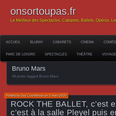
onsortoupas.fr
Le Meilleur des Spectacles, Cabarets, Ballets, Opéras, L
ACCUEIL
BLURAY
CABARETS
CINEMA
COMÉD
PARC DE LOISIRS
SPECTACLES
THÉÂTRE
VOYAG
Bruno Mars
All posts tagged Bruno Mars
Posted by
Guy Courtheoux
on
5 mars 2020
ROCK THE BALLET, c’est ex
c’est à la salle Pleyel puis 