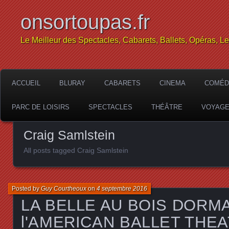
onsortoupas.fr
Le Meilleur des Spectacles, Cabarets, Ballets, Opéras, L
ACCUEIL
BLURAY
CABARETS
CINEMA
COMÉD
PARC DE LOISIRS
SPECTACLES
THÉÂTRE
VOYAG
Craig Samlstein
All posts tagged Craig Samlstein
Posted by
Guy Courtheoux
on
4 septembre 2016
LA BELLE AU BOIS DORM
l'AMERICAN BALLET THEAT