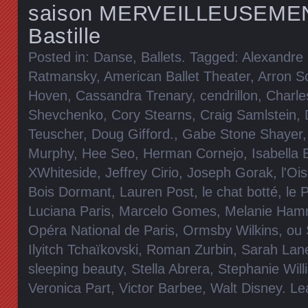
saison MERVEILLEUSEMENT
Bastille
Posted in:
Danse, Ballets
. Tagged:
Alexandre
Ratmansky
,
American Ballet Theater
,
Arron S
Hoven
,
Cassandra Trenary
,
cendrillon
,
Charle
Shevchenko
,
Cory Stearns
,
Craig Samlstein
,
Teuscher
,
Doug Gifford.
,
Gabe Stone Shayer
Murphy
,
Hee Seo
,
Herman Cornejo
,
Isabella 
XWhiteside
,
Jeffrey Cirio
,
Joseph Gorak
,
l'Oi
Bois Dormant
,
Lauren Post
,
le chat botté
,
le 
Luciana Paris
,
Marcelo Gomes
,
Melanie Hamr
Opéra National de Paris
,
Ormsby Wilkins
,
ou 
Ilyitch Tchaïkovski
,
Roman Zurbin
,
Sarah Lan
sleeping beauty
,
Stella Abrera
,
Stephanie Will
Veronica Part
,
Victor Barbee
,
Walt Disney
.
Le