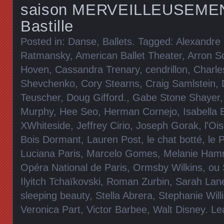
saison MERVEILLEUSEMENT
Bastille
Posted in:
Danse, Ballets
. Tagged:
Alexandre
Ratmansky
,
American Ballet Theater
,
Arron S
Hoven
,
Cassandra Trenary
,
cendrillon
,
Charle
Shevchenko
,
Cory Stearns
,
Craig Samlstein
,
Teuscher
,
Doug Gifford.
,
Gabe Stone Shayer
Murphy
,
Hee Seo
,
Herman Cornejo
,
Isabella 
XWhiteside
,
Jeffrey Cirio
,
Joseph Gorak
,
l'Oi
Bois Dormant
,
Lauren Post
,
le chat botté
,
le 
Luciana Paris
,
Marcelo Gomes
,
Melanie Hamr
Opéra National de Paris
,
Ormsby Wilkins
,
ou 
Ilyitch Tchaïkovski
,
Roman Zurbin
,
Sarah Lan
sleeping beauty
,
Stella Abrera
,
Stephanie Will
Veronica Part
,
Victor Barbee
,
Walt Disney
.
Le