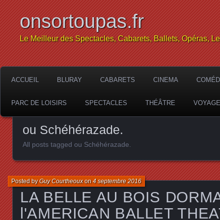
onsortoupas.fr
Le Meilleur des Spectacles, Cabarets, Ballets, Opéras, L
ACCUEIL
BLURAY
CABARETS
CINEMA
COMÉD
PARC DE LOISIRS
SPECTACLES
THÉÂTRE
VOYAG
ou Schéhérazade.
All posts tagged ou Schéhérazade.
Posted by
Guy Courtheoux
on
4 septembre 2016
LA BELLE AU BOIS DORM
l'AMERICAN BALLET THEAT