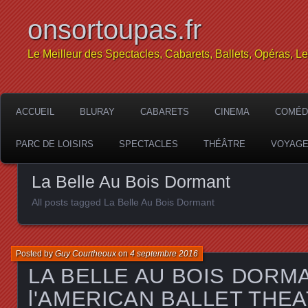
onsortoupas.fr
Le Meilleur des Spectacles, Cabarets, Ballets, Opéras, L
ACCUEIL
BLURAY
CABARETS
CINEMA
COMÉD
PARC DE LOISIRS
SPECTACLES
THÉÂTRE
VOYAG
La Belle Au Bois Dormant
All posts tagged La Belle Au Bois Dormant
Posted by
Guy Courtheoux
on
4 septembre 2016
LA BELLE AU BOIS DORM
l'AMERICAN BALLET THEAT