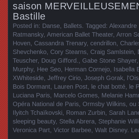
saison MERVEILLEUSEMENT
Bastille
Posted in:
Danse, Ballets
. Tagged:
Alexandre
Ratmansky
,
American Ballet Theater
,
Arron S
Hoven
,
Cassandra Trenary
,
cendrillon
,
Charle
Shevchenko
,
Cory Stearns
,
Craig Samlstein
,
Teuscher
,
Doug Gifford.
,
Gabe Stone Shayer
Murphy
,
Hee Seo
,
Herman Cornejo
,
Isabella 
XWhiteside
,
Jeffrey Cirio
,
Joseph Gorak
,
l'Oi
Bois Dormant
,
Lauren Post
,
le chat botté
,
le 
Luciana Paris
,
Marcelo Gomes
,
Melanie Hamr
Opéra National de Paris
,
Ormsby Wilkins
,
ou 
Ilyitch Tchaïkovski
,
Roman Zurbin
,
Sarah Lan
sleeping beauty
,
Stella Abrera
,
Stephanie Will
Veronica Part
,
Victor Barbee
,
Walt Disney
.
Le