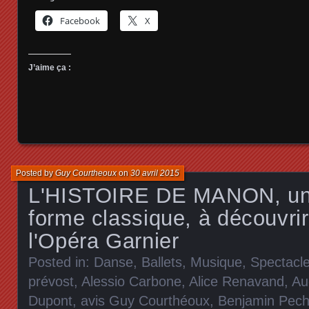
Facebook
X
J’aime ça :
Posted by
Guy Courtheoux
on
30 avril 2015
L'HISTOIRE DE MANON, un 
forme classique, à découvri
l'Opéra Garnier
Posted in:
Danse, Ballets
,
Musique
,
Spectacl
prévost
,
Alessio Carbone
,
Alice Renavand
,
Au
Dupont
,
avis Guy Courthéoux
,
Benjamin Pec