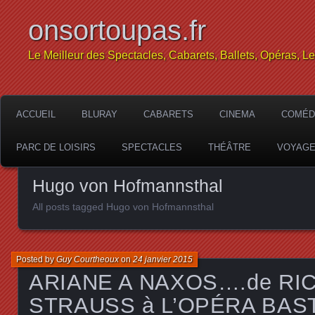
onsortoupas.fr
Le Meilleur des Spectacles, Cabarets, Ballets, Opéras, L
ACCUEIL
BLURAY
CABARETS
CINEMA
COMÉD
PARC DE LOISIRS
SPECTACLES
THÉÂTRE
VOYAG
Hugo von Hofmannsthal
All posts tagged Hugo von Hofmannsthal
Posted by
Guy Courtheoux
on
24 janvier 2015
ARIANE A NAXOS….de RI
STRAUSS à L’OPÉRA BAS