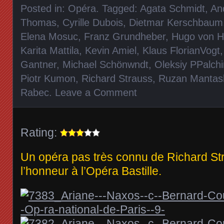
Posted in:
Opéra
. Tagged:
Agata Schmidt
,
An
Thomas
,
Cyrille Dubois
,
Dietmar Kerschbaum
Elena Mosuc
,
Franz Grundheber
,
Hugo von H
Karita Mattila
,
Kevin Amiel
,
Klaus FlorianVogt
Gantner
,
Michael Schönwndt
,
Oleksiy PPalchi
Piotr Kumon
,
Richard Strauss
,
Ruzan Mantas
Rabec
.
Leave a Comment
Rating:
Un opéra pas très connu de Richard Str
l’honneur à l’Opéra Bastille.