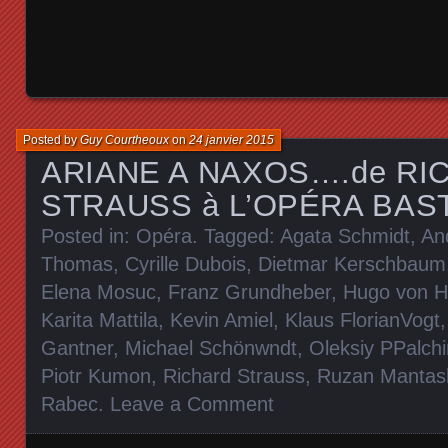
Posted by
Guy Courtheoux
on
24 janvier 2015
ARIANE A NAXOS….de RI
STRAUSS à L’OPÉRA BAS
Posted in:
Opéra
. Tagged:
Agata Schmidt
,
An
Thomas
,
Cyrille Dubois
,
Dietmar Kerschbaum
Elena Mosuc
,
Franz Grundheber
,
Hugo von H
Karita Mattila
,
Kevin Amiel
,
Klaus FlorianVogt
Gantner
,
Michael Schönwndt
,
Oleksiy PPalchi
Piotr Kumon
,
Richard Strauss
,
Ruzan Mantas
Rabec
.
Leave a Comment