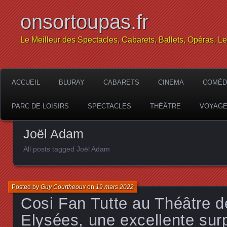
onsortoupas.fr
Le Meilleur des Spectacles, Cabarets, Ballets, Opéras, L
ACCUEIL
BLURAY
CABARETS
CINEMA
COMÉD
PARC DE LOISIRS
SPECTACLES
THÉÂTRE
VOYAG
Joël Adam
All posts tagged Joël Adam
Posted by
Guy Courtheoux
on
19 mars 2022
Cosi Fan Tutte au Théâtre
Elysées, une excellente sur