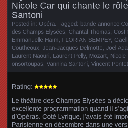
Nicole Car qui chante le rôl
Santoni
Posted in:
Opéra
. Tagged:
bande annonce Cos
des Champs Elysées
,
Chantal Thomas
,
CosÌ 
Emmanuelle Haïm
,
FLORIAN SEMPEY
,
Gael
Coutheoux
,
Jean-Jacques Delmotte
,
Joël Ad
Laurent Naouri
,
Laurent Pelly
,
Mozart
,
Nicole
onsortoupas
,
Vannina Santoni
,
Vincent Ponte
Rating:
Le théâtre des Champs Elysées a déci
excellente programmation quand il s’agi
d’Opéras. Coté Lyrique, j’avais été imp
Parisienne en décembre dans une versio