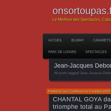
onsortoupas.f
Le Meilleur des Spectacles, Caba
ACCUEIL
BLURAY
CABARETS
PARC DE LOISIRS
SPECTACLES
Jean-Jacques Debo
All posts tagged Jean-Jacques Deb
Posted by
Guy Courtheoux
on
6 octobre 2019
CHANTAL GOYA dan
triomphe total au P