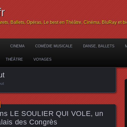
r
rets, Ballets, Opéras, Le best en Théâtre, Cinéma, BluRay et bi
CINEMA
COMÉDIE MUSICALE
DANSE, BALLETS
THÉÂTRE
VOYAGES
ut
out
s LE SOULIER QUI VOLE, un
alais des Congrès