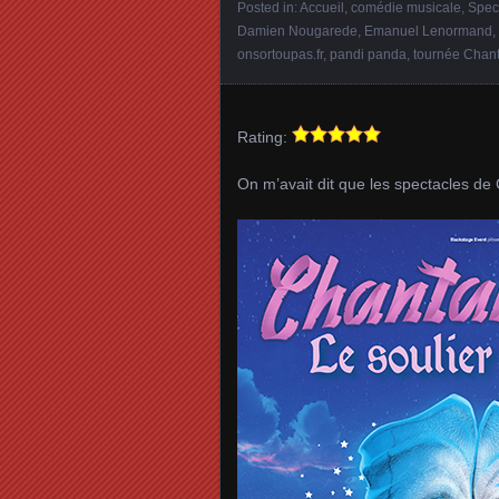
Posted in:
Accueil
,
comédie musicale
,
Spec
Damien Nougarede
,
Emanuel Lenormand
,
onsortoupas.fr
,
pandi panda
,
tournée Chan
Rating:
On m’avait dit que les spectacles de 