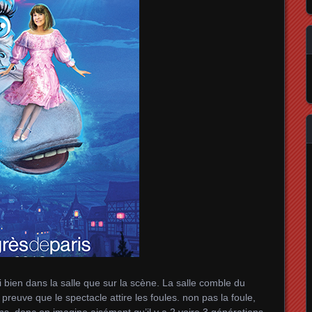
 bien dans la salle que sur la scène. La salle comble du
preuve que le spectacle attire les foules. non pas la foule,
ns, donc on imagine aisément qu’il y a 2 voire 3 générations