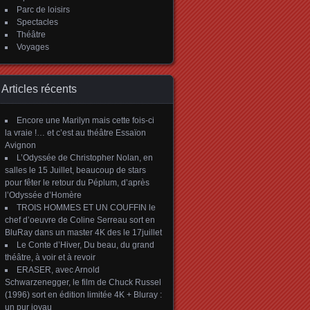
Parc de loisirs
Spectacles
Théâtre
Voyages
Articles récents
Encore une Marilyn mais cette fois-ci
la vraie !… et c’est au théâtre Essaïon
Avignon
L’Odyssée de Christopher Nolan, en
salles le 15 Juillet, beaucoup de stars
pour fêter le retour du Péplum, d’après
l’Odyssée d’Homère
TROIS HOMMES ET UN COUFFIN le
chef d’oeuvre de Coline Serreau sort en
BluRay dans un master 4K des le 17juillet
Le Conte d’Hiver, Du beau, du grand
théâtre, à voir et à revoir
ERASER, avec Arnold
Schwarzenegger, le film de Chuck Russel
(1996) sort en édition limitée 4K + Bluray :
un pur joyau