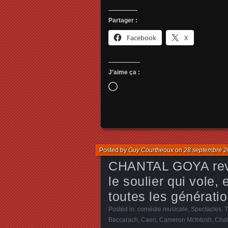
Partager :
Facebook
X
J’aime ça :
Chargement…
Posted by
Guy Courtheoux
on
28 septembre 
CHANTAL GOYA revi
le soulier qui vole, 
toutes les générati
Posted in:
comédie musicale
,
Spectacles
. 
Baccarach
,
Caen
,
Cameron McIntosh
,
Cha