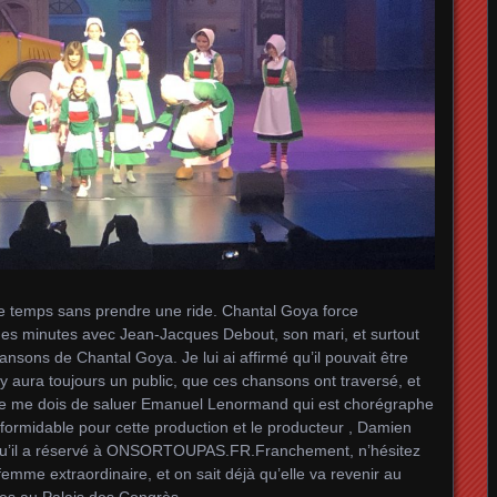
le temps sans prendre une ride. Chantal Goya force
lques minutes avec Jean-Jacques Debout, son mari, et surtout
ansons de Chantal Goya. Je lui ai affirmé qu’il pouvait être
 y aura toujours un public, que ces chansons ont traversé, et
 Je me dois de saluer Emanuel Lenormand qui est chorégraphe
l formidable pour cette production et le producteur , Damien
é qu’il a réservé à ONSORTOUPAS.FR.Franchement, n’hésitez
mme extraordinaire, et on sait déjà qu’elle va revenir au
tes au Palais des Congrès.