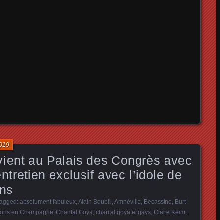
2019
ent au Palais des Congrès avec
entretien exclusif avec l’idole de
ons
Tagged:
absolument fabuleux
,
Alain Boublil
,
Amnéville
,
Becassine
,
Burt
lons en Champagne
,
Chantal Goya
,
chantal goya et gays
,
Claire Keim
,