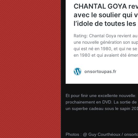
Et pour finir une excellente nouvelle:
prochainement en DVD. La sortie de c
un superbe cadeau sous le sapin 2
Photos : @ Guy Courthéoux / onsorto