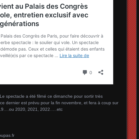
 Le spectacle a été filmé ce dimanche pour sortir très
e dernier est prévu pour la fin novembre, et fera à coup sur
019….ou 2020, 2021, 2022…..etc
upas.fr