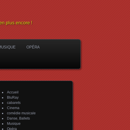
en plus encore !
MUSIQUE
OPÉRA
Accueil
BluRay
cabarets
Cinema
comédie musicale
Danse, Ballets
Musique
Opéra