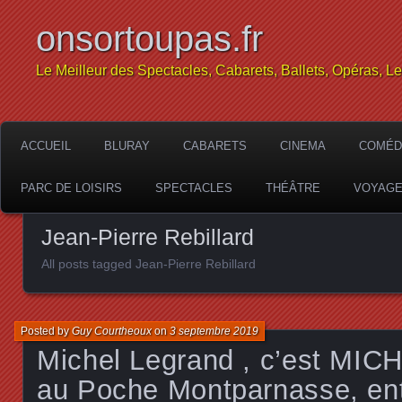
onsortoupas.fr
Le Meilleur des Spectacles, Cabarets, Ballets, Opéras, L
ACCUEIL
BLURAY
CABARETS
CINEMA
COMÉD
PARC DE LOISIRS
SPECTACLES
THÉÂTRE
VOYAG
Jean-Pierre Rebillard
All posts tagged Jean-Pierre Rebillard
Posted by
Guy Courtheoux
on
3 septembre 2019
Michel Legrand , c’est M
au Poche Montparnasse, ent