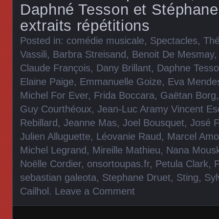
Daphné Tesson et Stéphane
extraits répétitions
Posted in:
comédie musicale
,
Spectacles
,
Thé
Vassili
,
Barbra Streisand
,
Benoit De Mesmay
Claude François
,
Dany Brillant
,
Daphne Tess
Elaine Paige
,
Emmanuelle Goize
,
Eva Mende
Michel For Ever
,
Frida Boccara
,
Gaëtan Borg
Guy Courthéoux
,
Jean-Luc Aramy Vincent Es
Rebillard
,
Jeanne Mas
,
Joel Bousquet
,
José F
Julien Alluguette
,
Léovanie Raud
,
Marcel Amo
Michel Legrand
,
Mireille Mathieu
,
Nana Mousk
Noëlle Cordier
,
onsortoupas.fr
,
Petula Clark
,
sebastian galeota
,
Stephane Druet
,
Sting
,
Syl
Cailhol
.
Leave a Comment