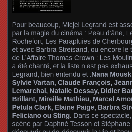
Pour beaucoup, Micjel Legrand est ass
par la magie du cinéma : Peau d’âne, 
Rochefort, Les Parapluies de Cherbourg
et avec Barbra Streisand, ou encore le 
de L’Affaire Thomas Crown : Les Mouli
a été chanté, et la liste n’est pas exhaus
Legrand, bien entendu et :
Nana Mousko
Sylvie Vartan, Claude François, Jea
Lemarchal, Natalie Dessay, Didier Ba
Brillant, Mireille Mathieu, Marcel Amo
Petula Clark, Elaine Paige, Barbra St
Feliciano ou Sting.
Dans ce spectacle, 
scène par Daphné Tesson et Stéphane D
découvrir ou de-découvrir la vie et l’oe