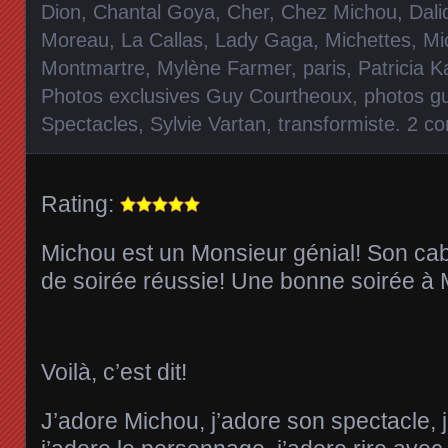
Dion
,
Chantal Goya
,
Cher
,
Chez Michou
,
Dali
Moreau
,
La Callas
,
Lady Gaga
,
Michettes
,
Mi
Montmartre
,
Mylène Farmer
,
paris
,
Patricia K
Photos exclusives Guy Courtheoux
,
photos g
Spectacles
,
Sylvie Vartan
,
transformiste
.
2 c
Rating:
Michou est un Monsieur génial! Son cab
de soirée réussie! Une bonne soirée à 
Voilà, c’est dit!
J’adore Michou, j’adore son spectacle, 