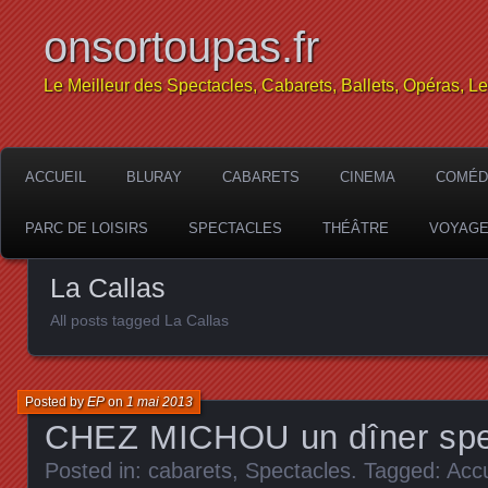
onsortoupas.fr
Le Meilleur des Spectacles, Cabarets, Ballets, Opéras, L
ACCUEIL
BLURAY
CABARETS
CINEMA
COMÉD
PARC DE LOISIRS
SPECTACLES
THÉÂTRE
VOYAG
La Callas
All posts tagged La Callas
Posted by
EP
on
1 mai 2013
CHEZ MICHOU un dîner spec
Posted in:
cabarets
,
Spectacles
. Tagged:
Accu