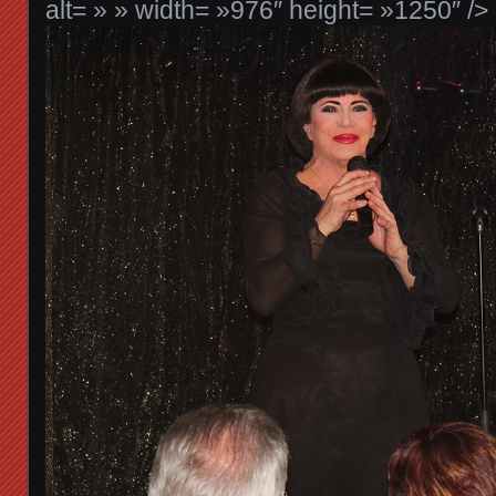
alt= » » width= »976″ height= »1250″ />