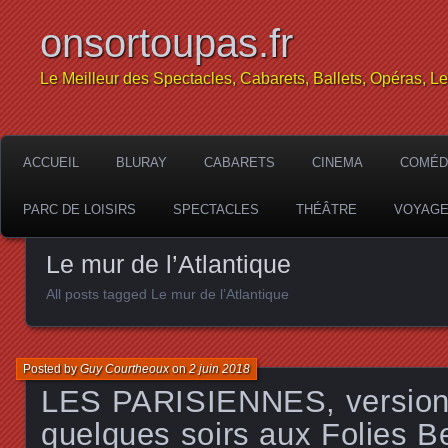
onsortoupas.fr
Le Meilleur des Spectacles, Cabarets, Ballets, Opéras, L
ACCUEIL
BLURAY
CABARETS
CINEMA
COMÉD
PARC DE LOISIRS
SPECTACLES
THÉÂTRE
VOYAG
Le mur de l’Atlantique
All posts tagged Le mur de l’Atlantique
Posted by
Guy Courtheoux
on
2 juin 2018
LES PARISIENNES, version
quelques soirs aux Folies B