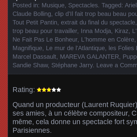
Posted in:
Musique
,
Spectacles
. Tagged:
Arie
Claude Bolling
,
clip d'Il fait trop beau beau pou
Tout Petit Pantin
,
extrait du final du spectacle
trop beau pour travailler
,
Inna Modja
,
Kiraz
,
L
Ne Fait Pas Le Bonheur
,
L'homme en Colère
Magnifique
,
Le mur de l'Atlantique
,
les Folies
Marcel Dassault
,
MAREVA GALANTER
,
Pupp
Sandie Shaw
,
Stéphane Jarry
.
Leave a Comm
Rating:
Quand un producteur (Laurent Ruquier) v
ses amies, à un célèbre compositeur, Cla
même, cela donne un spectacle fort sy
Parisiennes.