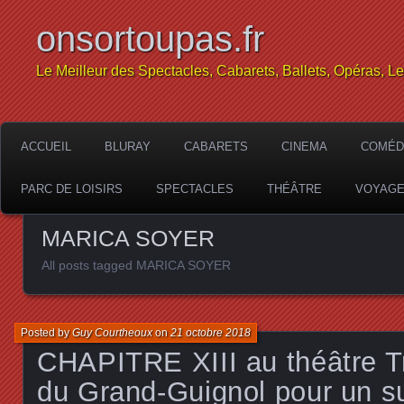
onsortoupas.fr
Le Meilleur des Spectacles, Cabarets, Ballets, Opéras, L
ACCUEIL
BLURAY
CABARETS
CINEMA
COMÉD
PARC DE LOISIRS
SPECTACLES
THÉÂTRE
VOYAG
MARICA SOYER
All posts tagged MARICA SOYER
Posted by
Guy Courtheoux
on
21 octobre 2018
CHAPITRE XIII au théâtre Tr
du Grand-Guignol pour un 