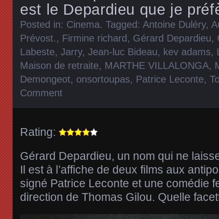
est le Depardieu que je préf
Posted in:
Cinema
. Tagged:
Antoine Duléry
,
A
Prévost.
,
Firmine richard
,
Gérard Depardieu
,
Labeste
,
Jarry
,
Jean-luc Bideau
,
kev adams
,
Maison de retraite
,
MARTHE VILLALONGA
,
Demongeot
,
onsortoupas
,
Patrice Leconte
,
T
Comment
Rating:
Gérard Depardieu, un nom qui ne laisse
Il est à l’affiche de deux films aux antip
signé Patrice Leconte et une comédie f
direction de Thomas Gilou. Quelle face