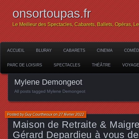
onsortoupas.fr
Le Meilleur des Spectacles, Cabarets, Ballets, Opéras, L
ACCUEIL
BLURAY
CABARETS
CINEMA
COMÉD
PARC DE LOISIRS
SPECTACLES
THÉÂTRE
VOYAG
Mylene Demongeot
All posts tagged Mylene Demongeot
Posted by
Guy Courtheoux
on
27 février 2022
Maison de Retraite & Maigre
Gérard Depardieu à vous de 