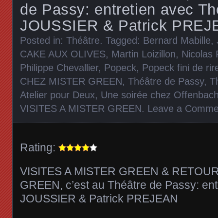
de Passy: entretien avec T
JOUSSIER & Patrick PRE
Posted in:
Théâtre
. Tagged:
Bernard Mabille
,
CAKE AUX OLIVES
,
Martin Loizillon
,
Nicolas 
Philippe Chevallier
,
Popeck
,
Popeck fini de ri
CHEZ MISTER GREEN
,
Théâtre de Passy
,
T
Atelier pour Deux
,
Une soirée chez Offenbac
VISITES A MISTER GREEN
.
Leave a Comme
Rating:
VISITES A MISTER GREEN & RETOU
GREEN, c’est au Théâtre de Passy: en
JOUSSIER & Patrick PREJEAN