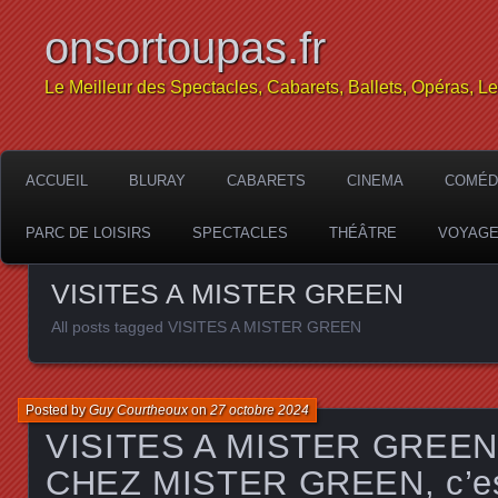
onsortoupas.fr
Le Meilleur des Spectacles, Cabarets, Ballets, Opéras, L
ACCUEIL
BLURAY
CABARETS
CINEMA
COMÉD
PARC DE LOISIRS
SPECTACLES
THÉÂTRE
VOYAG
VISITES A MISTER GREEN
All posts tagged VISITES A MISTER GREEN
Posted by
Guy Courtheoux
on
27 octobre 2024
VISITES A MISTER GREE
CHEZ MISTER GREEN, c’est