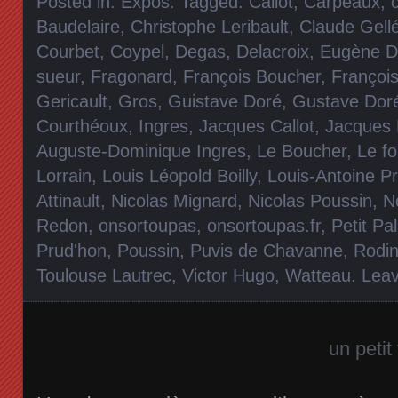
Posted in:
Expos
. Tagged:
Callot
,
Carpeaux
,
Baudelaire
,
Christophe Leribault
,
Claude Gell
Courbet
,
Coypel
,
Degas
,
Delacroix
,
Eugène De
sueur
,
Fragonard
,
François Boucher
,
François
Gericault
,
Gros
,
Guistave Doré
,
Gustave Dor
Courthéoux
,
Ingres
,
Jacques Callot
,
Jacques 
Auguste-Dominique Ingres
,
Le Boucher
,
Le fo
Lorrain
,
Louis Léopold Boilly
,
Louis-Antoine Pr
Attinault
,
Nicolas Mignard
,
Nicolas Poussin
,
N
Redon
,
onsortoupas
,
onsortoupas.fr
,
Petit Pal
Prud'hon
,
Poussin
,
Puvis de Chavanne
,
Rodi
Toulouse Lautrec
,
Victor Hugo
,
Watteau
.
Lea
un petit