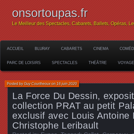
onsortoupas.fr
Le Meilleur des Spectacles, Cabarets, Ballets, Opéras, L
ACCUEIL
BLURAY
CABARETS
CINEMA
COMÉD
PARC DE LOISIRS
SPECTACLES
THÉÂTRE
VOYAG
Posted by
Guy Courtheoux
on
16 juin 2020
La Force Du Dessin, exposit
collection PRAT au petit Pala
exclusif avec Louis Antoine 
Christophe Leribault