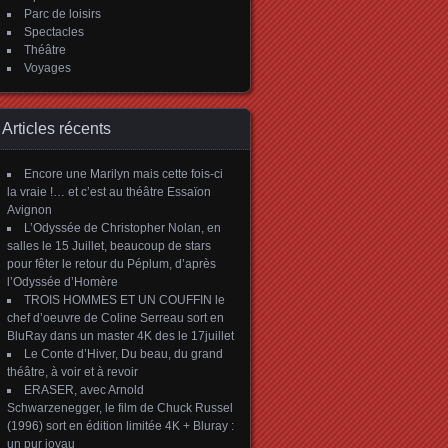
Parc de loisirs
Spectacles
Théâtre
Voyages
Articles récents
Encore une Marilyn mais cette fois-ci
la vraie !… et c’est au théâtre Essaïon
Avignon
L’Odyssée de Christopher Nolan, en
salles le 15 Juillet, beaucoup de stars
pour fêter le retour du Péplum, d’après
l’Odyssée d’Homère
TROIS HOMMES ET UN COUFFIN le
chef d’oeuvre de Coline Serreau sort en
BluRay dans un master 4K des le 17juillet
Le Conte d’Hiver, Du beau, du grand
théâtre, à voir et à revoir
ERASER, avec Arnold
Schwarzenegger, le film de Chuck Russel
(1996) sort en édition limitée 4K + Bluray :
un pur joyau