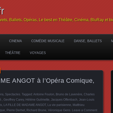
r
rets, Ballets, Opéras, Le best en Théâtre, Cinéma, BluRay et bi
CINEMA
COMÉDIE MUSICALE
DANSE, BALLETS
THÉÂTRE
VOYAGES
ME ANGOT à l’Opéra Comique,
éra
,
Spectacles
. Tagged:
Antoine Foulon
,
Bruno de Lavenère
,
Charles
é.
,
Geoffrey Carey
,
Hélène Guilmette
,
Jacques Offenbach
,
Jean-Louis
is
,
LA FILLE DE MADAME ANGOT
,
La vie parisienne
,
Matthieu
que
,
Pierre Derhet
,
Richard Brune
,
Véronique Gens
.
Leave a Comment