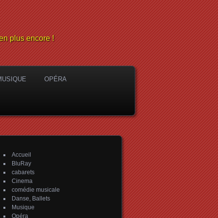
en plus encore !
MUSIQUE
OPÉRA
Accueil
BluRay
cabarets
Cinema
comédie musicale
Danse, Ballets
Musique
Opéra