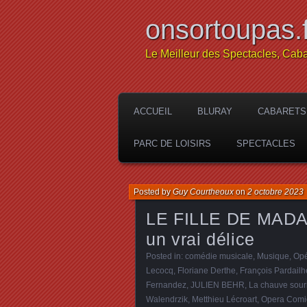
onsortoupas.f
Le Meilleur des Spectacles, Caba
ACCUEIL
BLURAY
CABARETS
PARC DE LOISIRS
SPECTACLES
Posted by
Guy Courtheoux
on
2 octobre 2023
LE FILLE DE MADA
un vrai délice
Posted in:
comédie musicale
,
Musique
,
Op
Lecocq
,
Floriane Derthe
,
François Pardailh
Fernandez
,
JULIEN BEHR
,
La chauve sour
Walendrzik
,
Metthieu Lécroart
,
Opera Comi