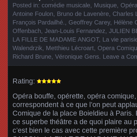
Posted in:
comédie musicale
,
Musique
,
Opér
Antoine Foulon
,
Bruno de Lavenère
,
Charles 
François Pardailhé.
,
Geoffrey Carey
,
Hélène 
Offenbach
,
Jean-Louis Fernandez
,
JULIEN 
LA FILLE DE MADAME ANGOT
,
La vie paris
Walendrzik
,
Metthieu Lécroart
,
Opera Comiq
Richard Brune
,
Véronique Gens
.
Leave a Co
Rating:
Opéra bouffe, opérette, opéra comique
correspondent à ce que l’on peut applau
Comique de la place Boieldieu à Paris.
ce superbe théâtre a de quoi plaire au 
c’est bien le cas avec cette première pr