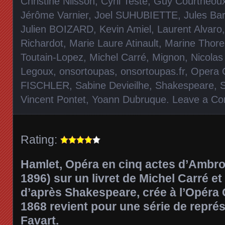
Christine Nilsson
,
Cyril Teste
,
Guy Courthéou
Jérôme Varnier
,
Joel SUHUBIETTE
,
Jules Bar
Julien BOIZARD
,
Kevin Amiel
,
Laurent Alvaro
Richardot
,
Marie Laure Atinault
,
Marine Thore
Toutain-Lopez
,
Michel Carré
,
Mignon
,
Nicola
Legoux
,
onsortoupas
,
onsortoupas.fr
,
Opera 
FISCHLER
,
Sabine Devieilhe
,
Shakespeare
,
Vincent Pontet
,
Yoann Dubruque
.
Leave a C
Rating:
Hamlet,
Opéra en cinq actes d’Ambro
1896) sur un livret de Michel Carré et
d’après Shakespeare, crée à l’Opéra
1868 revient pour une série de représ
Favart.