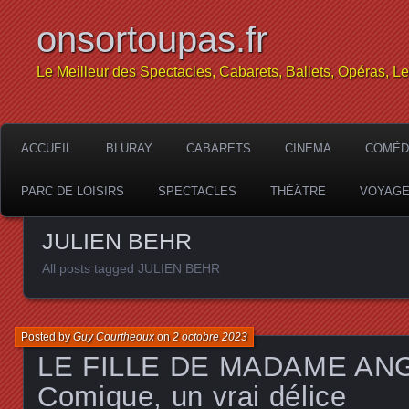
onsortoupas.fr
Le Meilleur des Spectacles, Cabarets, Ballets, Opéras, L
ACCUEIL
BLURAY
CABARETS
CINEMA
COMÉD
PARC DE LOISIRS
SPECTACLES
THÉÂTRE
VOYAG
JULIEN BEHR
All posts tagged JULIEN BEHR
Posted by
Guy Courtheoux
on
2 octobre 2023
LE FILLE DE MADAME ANGO
Comique, un vrai délice