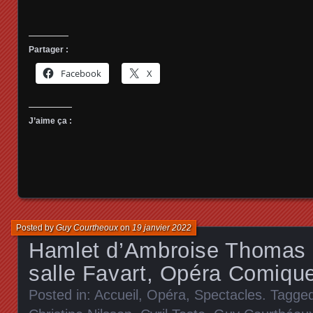
Partager :
Facebook
X
J’aime ça :
Posted by
Guy Courtheoux
on
19 janvier 2022
Hamlet d’Ambroise Thomas d
salle Favart, Opéra Comiqu
Posted in:
Accueil
,
Opéra
,
Spectacles
. Tagge