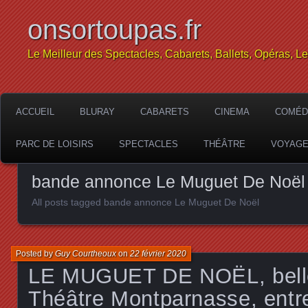
onsortoupas.fr
Le Meilleur des Spectacles, Cabarets, Ballets, Opéras, L
ACCUEIL
BLURAY
CABARETS
CINEMA
COMÉD
PARC DE LOISIRS
SPECTACLES
THÉÂTRE
VOYAG
bande annonce Le Muguet De Noël
All posts tagged bande annonce Le Muguet De Noël
Posted by
Guy Courtheoux
on
22 février 2020
LE MUGUET DE NOËL, belle
Théâtre Montparnasse, entr