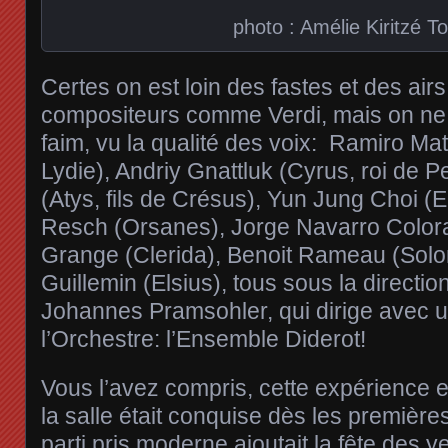
photo : Amélie Kiritzé T
Certes on est loin des fastes et des air
compositeurs comme Verdi, mais on ne 
faim, vu la qualité des voix: Ramiro Ma
Lydie), Andriy Gnattluk (Cyrus, roi de Pe
(Atys, fils de Crésus), Yun Jung Choi (
Resch (Orsanes), Jorge Navarro Colora
Grange (Clerida), Benoit Rameau (Solon
Guillemin (Elsius), tous sous la directi
Johannes Pramsohler, qui dirige avec un
l’Orchestre: l’Ensemble Diderot!
Vous l’avez compris, cette expérience e
la salle était conquise dès les premièr
parti pris moderne ajoutait la fête des y