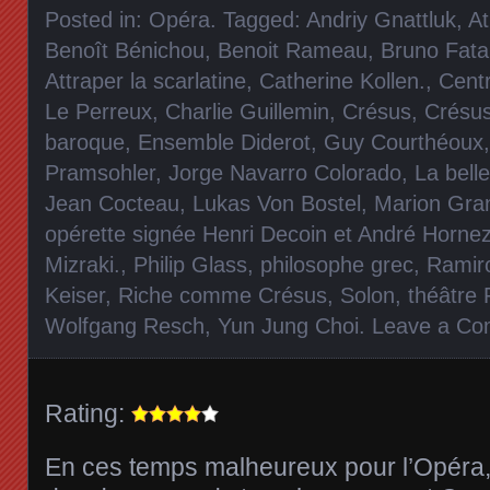
Posted in:
Opéra
. Tagged:
Andriy Gnattluk
,
At
Benoît Bénichou
,
Benoit Rameau
,
Bruno Fata
Attraper la scarlatine
,
Catherine Kollen.
,
Cent
Le Perreux
,
Charlie Guillemin
,
Crésus
,
Crésu
baroque
,
Ensemble Diderot
,
Guy Courthéoux
Pramsohler
,
Jorge Navarro Colorado
,
La belle
Jean Cocteau
,
Lukas Von Bostel
,
Marion Gra
opérette signée Henri Decoin et André Horne
Mizraki.
,
Philip Glass
,
philosophe grec
,
Ramir
Keiser
,
Riche comme Crésus
,
Solon
,
théâtre 
Wolfgang Resch
,
Yun Jung Choi
.
Leave a C
Rating:
En ces temps malheureux pour l’Opéra,