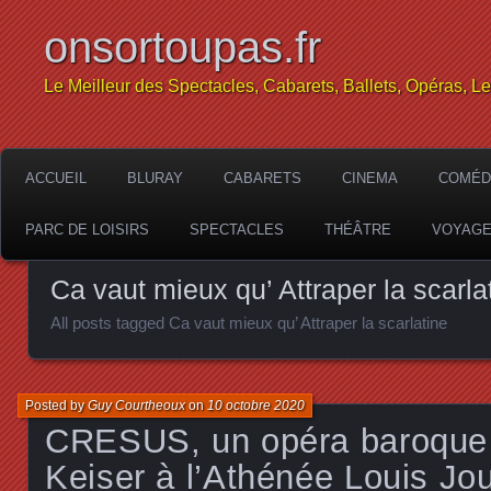
onsortoupas.fr
Le Meilleur des Spectacles, Cabarets, Ballets, Opéras, L
ACCUEIL
BLURAY
CABARETS
CINEMA
COMÉD
PARC DE LOISIRS
SPECTACLES
THÉÂTRE
VOYAG
Ca vaut mieux qu’ Attraper la scarla
All posts tagged Ca vaut mieux qu’ Attraper la scarlatine
Posted by
Guy Courtheoux
on
10 octobre 2020
CRESUS, un opéra baroque
Keiser à l’Athénée Louis Jo