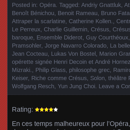
Posted in:
Opéra
. Tagged:
Andriy Gnattluk
,
At
Benoît Bénichou
,
Benoit Rameau
,
Bruno Fata
Attraper la scarlatine
,
Catherine Kollen.
,
Cent
Le Perreux
,
Charlie Guillemin
,
Crésus
,
Crésu
baroque
,
Ensemble Diderot
,
Guy Courthéoux
Pramsohler
,
Jorge Navarro Colorado
,
La belle
Jean Cocteau
,
Lukas Von Bostel
,
Marion Gra
opérette signée Henri Decoin et André Horne
Mizraki.
,
Philip Glass
,
philosophe grec
,
Ramir
Keiser
,
Riche comme Crésus
,
Solon
,
théâtre 
Wolfgang Resch
,
Yun Jung Choi
.
Leave a C
Rating:
En ces temps malheureux pour l’Opéra,