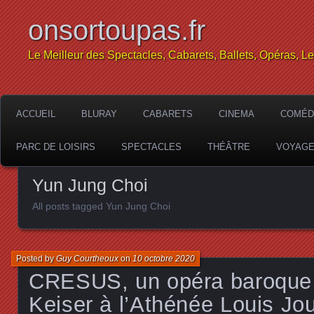
onsortoupas.fr
Le Meilleur des Spectacles, Cabarets, Ballets, Opéras, L
ACCUEIL
BLURAY
CABARETS
CINEMA
COMÉD
PARC DE LOISIRS
SPECTACLES
THÉÂTRE
VOYAG
Yun Jung Choi
All posts tagged Yun Jung Choi
Posted by
Guy Courtheoux
on
10 octobre 2020
CRESUS, un opéra baroque
Keiser à l’Athénée Louis Jo