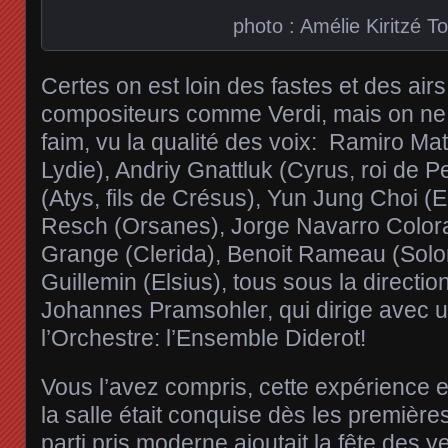
photo : Amélie Kiritzé T
Certes on est loin des fastes et des air
compositeurs comme Verdi, mais on ne 
faim, vu la qualité des voix: Ramiro Ma
Lydie), Andriy Gnattluk (Cyrus, roi de Pe
(Atys, fils de Crésus), Yun Jung Choi (
Resch (Orsanes), Jorge Navarro Colora
Grange (Clerida), Benoit Rameau (Solon
Guillemin (Elsius), tous sous la directi
Johannes Pramsohler, qui dirige avec un
l’Orchestre: l’Ensemble Diderot!
Vous l’avez compris, cette expérience e
la salle était conquise dès les premièr
parti pris moderne ajoutait la fête des y