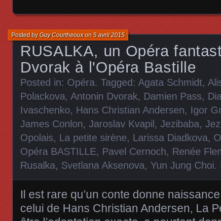
Posted by
Guy Courtheoux
on
5 avril 2015
RUSALKA, un Opéra fantast
Dvorak à l'Opéra Bastille
Posted in:
Opéra
. Tagged:
Agata Schmidt
,
Al
Polackova
,
Antonin Dvorak
,
Damien Pass
,
Dia
Ivaschenko
,
Hans Christian Andersen
,
Igor Gn
James Conlon
,
Jaroslav Kvapil
,
Jezibaba
,
Jez
Opolais
,
La petite sirène
,
Larissa Diadkova
,
O
Opéra BASTILLE
,
Pavel Cernoch
,
Renée Fle
Rusalka
,
Svetlana Aksenova
,
Yun Jung Choi
.
Il est rare qu’un conte donne naissanc
celui de Hans Christian Andersen, La Pe