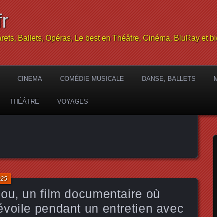
r
rets, Ballets, Opéras, Le best en Théâtre, Cinéma, BluRay et bi
CINEMA
COMÉDIE MUSICALE
DANSE, BALLETS
THÉÂTRE
VOYAGES
025
ou, un film documentaire où
voile pendant un entretien avec