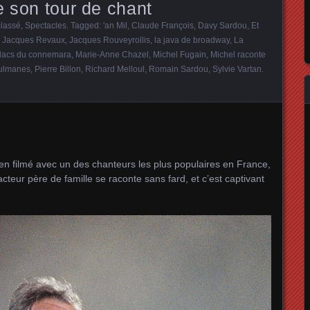
e son tour de chant
lassé
,
Spectacles
. Tagged:
'an Mil
,
Claude François
,
Davy Sardou
,
Et
,
Jacques Revaux
,
Jacques Rouveyrollis
,
la java de broadway
,
La
 lacs du connemara
,
Marie-Anne Chazel
,
Michel Fugain
,
Michel raconte
ulmanes
,
Pierre Billon
,
Richard Melloul
,
Romain Sardou
,
Sylvie Vartan
.
en filmé avec un des chanteurs les plus populaires en France,
cteur père de famille se raconte sans fard, et c’est captivant