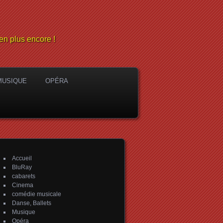
en plus encore !
MUSIQUE
OPÉRA
Accueil
BluRay
cabarets
Cinema
comédie musicale
Danse, Ballets
Musique
Opéra