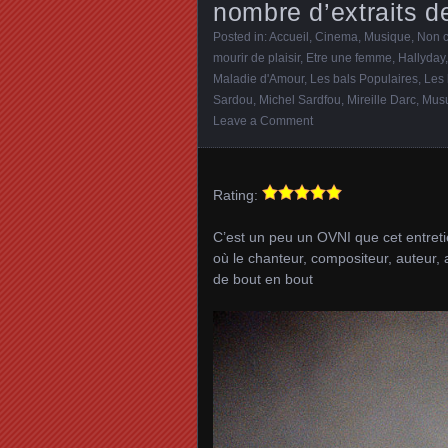
nombre d’extraits d
Posted in:
Accueil
,
Cinema
,
Musique
,
Non c
mourir de plaisir
,
Etre une femme
,
Hallyday
Maladie d'Amour
,
Les bals Populaires
,
Les
Sardou
,
Michel Sardfou
,
Mireille Darc
,
Mus
Leave a Comment
Rating:
C’est un peu un OVNI que cet entreti
où le chanteur, compositeur, auteur, a
de bout en bout