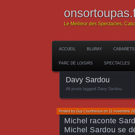
onsortoupas.f
Le Meilleur des Spectacles, Caba
ACCUEIL
BLURAY
CABARETS
PARC DE LOISIRS
SPECTACLES
Davy Sardou
All posts tagged Davy Sardou
Posted by
Guy Courtheoux
on
11 novembre 2
Michel raconte Sard
Michel Sardou se dé