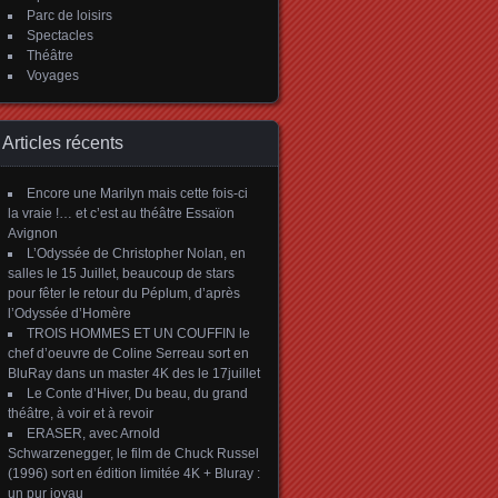
Parc de loisirs
Spectacles
Théâtre
Voyages
Articles récents
Encore une Marilyn mais cette fois-ci
la vraie !… et c’est au théâtre Essaïon
Avignon
L’Odyssée de Christopher Nolan, en
salles le 15 Juillet, beaucoup de stars
pour fêter le retour du Péplum, d’après
l’Odyssée d’Homère
TROIS HOMMES ET UN COUFFIN le
chef d’oeuvre de Coline Serreau sort en
BluRay dans un master 4K des le 17juillet
Le Conte d’Hiver, Du beau, du grand
théâtre, à voir et à revoir
ERASER, avec Arnold
Schwarzenegger, le film de Chuck Russel
(1996) sort en édition limitée 4K + Bluray :
un pur joyau