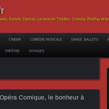
r
rets, Ballets, Opéras, Le best en Théâtre, Cinéma, BluRay et bi
CINEMA
COMÉDIE MUSICALE
DANSE, BALLETS
THÉÂTRE
VOYAGES
Opéra Comique, le bonheur à