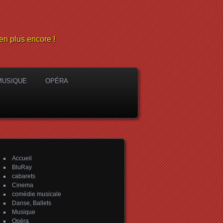
en plus encore !
MUSIQUE
OPÉRA
Accueil
BluRay
cabarets
Cinema
comédie musicale
Danse, Ballets
Musique
Opéra