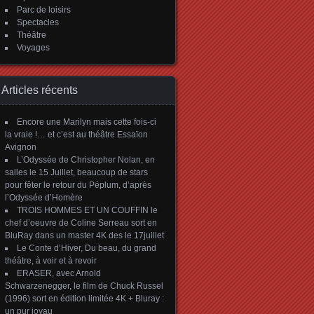
Parc de loisirs
Spectacles
Théâtre
Voyages
Articles récents
Encore une Marilyn mais cette fois-ci
la vraie !… et c’est au théâtre Essaïon
Avignon
L’Odyssée de Christopher Nolan, en
salles le 15 Juillet, beaucoup de stars
pour fêter le retour du Péplum, d’après
l’Odyssée d’Homère
TROIS HOMMES ET UN COUFFIN le
chef d’oeuvre de Coline Serreau sort en
BluRay dans un master 4K des le 17juillet
Le Conte d’Hiver, Du beau, du grand
théâtre, à voir et à revoir
ERASER, avec Arnold
Schwarzenegger, le film de Chuck Russel
(1996) sort en édition limitée 4K + Bluray :
un pur joyau