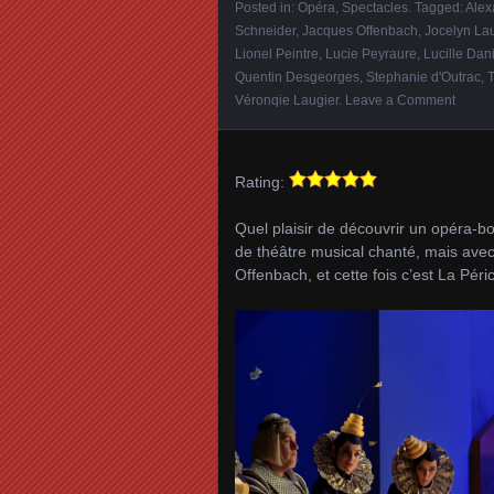
Posted in:
Opéra
,
Spectacles
. Tagged:
Alex
Schneider
,
Jacques Offenbach
,
Jocelyn La
Lionel Peintre
,
Lucie Peyraure
,
Lucille Dan
Quentin Desgeorges
,
Stephanie d'Outrac
,
T
Véronqie Laugier
.
Leave a Comment
Rating:
Quel plaisir de découvrir un opéra-bo
de théâtre musical chanté, mais ave
Offenbach, et cette fois c’est La Pér