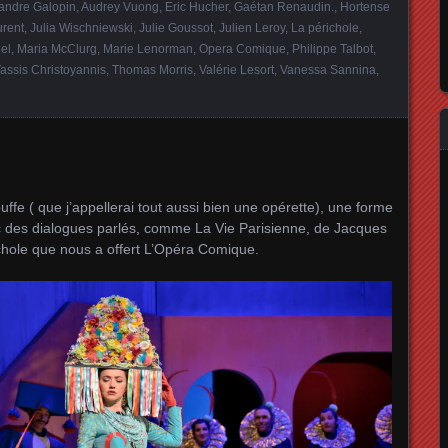
andre Galopin
,
Audrey Vuong
,
Eric Hucher
,
Gaétan Renaudin.
,
Hortense
urent
,
Julia Wischniewski
,
Julie Goussot
,
Julien Leroy
,
La périchole
,
iel
,
Maria McClurg
,
Marie Lenorman
,
Opera Comique
,
Philippe Talbot
,
assis Christoyannis
,
Thomas Morris
,
Valérie Lesort
,
Vanessa Sannina
,
uffe ( que j’appellerai tout aussi bien une opérette), une forme
c des dialogues parlés, comme La Vie Parisienne, de Jacques
ichole que nous a offert L’Opéra Comique.