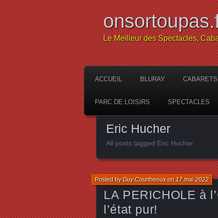
onsortoupas.f
Le Meilleur des Spectacles, Caba
ACCUEIL
BLURAY
CABARETS
PARC DE LOISIRS
SPECTACLES
Eric Hucher
All posts tagged Eric Hucher
Posted by
Guy Courtheoux
on
17 mai 2022
LA PERICHOLE à l’
l’état pur!