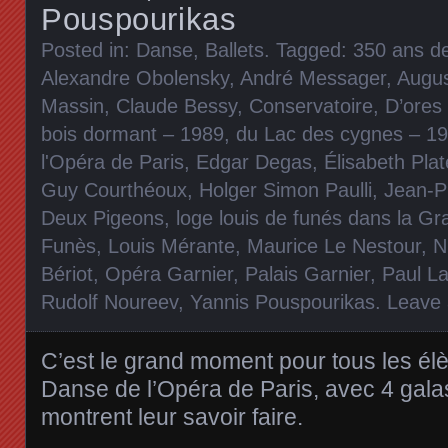
Pouspourikas
Posted in:
Danse, Ballets
. Tagged:
350 ans de
Alexandre Obolensky
,
André Messager
,
Augus
Massin
,
Claude Bessy
,
Conservatoire
,
D’ores 
bois dormant – 1989
,
du Lac des cygnes – 1
l'Opéra de Paris
,
Edgar Degas
,
Élisabeth Plat
Guy Courthéoux
,
Holger Simon Paulli
,
Jean-P
Deux Pigeons
,
loge louis de funés dans la Gr
Funès
,
Louis Mérante
,
Maurice Le Nestour
,
N
Bériot
,
Opéra Garnier
,
Palais Garnier
,
Paul La
Rudolf Noureev
,
Yannis Pouspourikas
.
Leave
C’est le grand moment pour tous les élè
Danse de l’Opéra de Paris, avec 4 galas
montrent leur savoir faire.