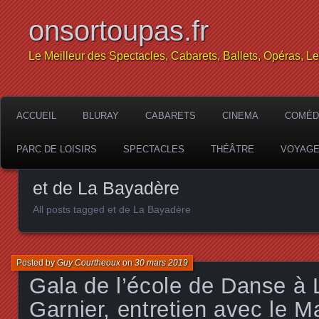
onsortoupas.fr
Le Meilleur des Spectacles, Cabarets, Ballets, Opéras, L
ACCUEIL
BLURAY
CABARETS
CINEMA
COMÉD
PARC DE LOISIRS
SPECTACLES
THÉÂTRE
VOYAG
et de La Bayadère
All posts tagged et de La Bayadère
Posted by
Guy Courtheoux
on
30 mars 2019
Gala de l’école de Danse à 
Garnier, entretien avec le M