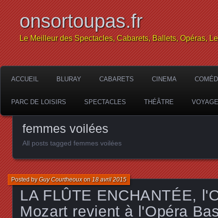
onsortoupas.fr
Le Meilleur des Spectacles, Cabarets, Ballets, Opéras, L
ACCUEIL
BLURAY
CABARETS
CINEMA
COMÉD
PARC DE LOISIRS
SPECTACLES
THÉÂTRE
VOYAG
femmes voilées
All posts tagged femmes voilées
Posted by
Guy Courtheoux
on
18 avril 2015
LA FLÛTE ENCHANTÉE, l'O
Mozart revient à l'Opéra Bast