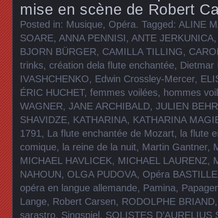
mise en scène de Robert Ca
Posted in:
Musique
,
Opéra
. Tagged:
ALINE 
SOARE
,
ANNA PENNISI
,
ANTE JERKUNICA
BJORN BÜRGER
,
CAMILLA TILLING
,
CAROL
trinks
,
création dela flute enchantée
,
Dietmar
IVASHCHENKO
,
Edwin Crossley-Mercer
,
EL
ÉRIC HUCHET
,
femmes voilées
,
hommes voi
WAGNER
,
JANE ARCHIBALD
,
JULIEN BEHR
SHAVIDZE
,
KATHARINA
,
KATHARINA MAGI
1791
,
La flute enchantée de Mozart
,
la flute
comique
,
la reine de la nuit
,
Martin Gantner
,
MICHAEL HAVLICEK
,
MICHAEL LAURENZ
,
M
NAHOUN
,
OLGA PUDOVA
,
Opéra BASTILLE
opéra en langue allemande
,
Pamina
,
Papage
Lange
,
Robert Carsen
,
RODOLPHE BRIAND
sarastro
,
Singspiel
,
SOLISTES D’AURELIUS