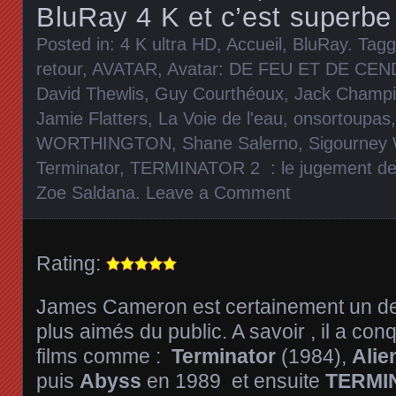
BluRay 4 K et c’est superbe
Posted in:
4 K ultra HD
,
Accueil
,
BluRay
. Tag
retour
,
AVATAR
,
Avatar: DE FEU ET DE CE
David Thewlis
,
Guy Courthéoux
,
Jack Champ
Jamie Flatters
,
La Voie de l'eau
,
onsortoupas
WORTHINGTON
,
Shane Salerno
,
Sigourney
Terminator
,
TERMINATOR 2 : le jugement der
Zoe Saldana
.
Leave a Comment
Rating:
James Cameron est certainement un des
plus aimés du public. A savoir , il a con
films comme :
Terminator
(1984),
Alie
puis
Abyss
en 1989 et ensuite
TERMI