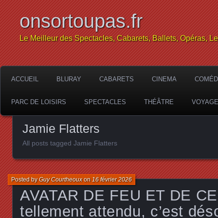
onsortoupas.fr
Le Meilleur des Spectacles, Cabarets, Ballets, Opéras, L
ACCUEIL
BLURAY
CABARETS
CINEMA
COMÉD
PARC DE LOISIRS
SPECTACLES
THÉÂTRE
VOYAG
Jamie Flatters
All posts tagged Jamie Flatters
Posted by
Guy Courtheoux
on
16 février 2026
AVATAR DE FEU ET DE C
tellement attendu, c’est dé